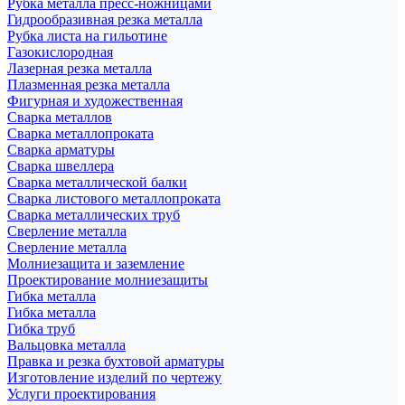
Рубка металла пресс-ножницами
Гидрообразивная резка металла
Рубка листа на гильотине
Газокислородная
Лазерная резка металла
Плазменная резка металла
Фигурная и художественная
Сварка металлов
Сварка металлопроката
Сварка арматуры
Сварка швеллера
Сварка металлической балки
Сварка листового металлопроката
Сварка металлических труб
Сверление металла
Сверление металла
Молниезащита и заземление
Проектирование молниезащиты
Гибка металла
Гибка металла
Гибка труб
Вальцовка металла
Правка и резка бухтовой арматуры
Изготовление изделий по чертежу
Услуги проектирования