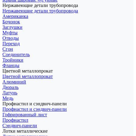
Нержавеющие детали трубопровода
Нержавеющие детали трубопровода
Американка
Бочонок
Заглушки
Муфты
Отводы
Переход
Сгон
Соединитель
Тройники
Фланцы
Цветной металлопрокат
Цветной металлопрокат
Алюминий
Дюраль
Латунь
Медь
Профнастил и сэндвич-панели
Профнастил и сэндвич-панели
Гофрированный лист
Профнастил
Сэндвич-панели
Лотки металлические