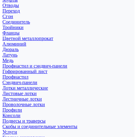
Отводы
Переход
Сгон
Соединитель
Тройники
Фланцы
Цветной металлопрокат
Алюминий
Дюраль
Латунь
Медь
Профнастил и сэндвич-панели
Гофрированный лист
Профнастил
Сэндвич-панели
Лотки металлические
Листовые лотки
Лестничные лотки
Проволочные лотки
Профили
Консоли
Подвесы и траверсы
Скобы и соединительные элементы
Услуги