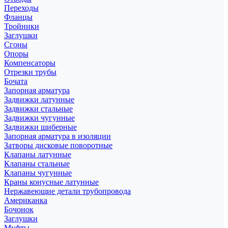
Переходы
Фланцы
Тройники
Заглушки
Сгоны
Опоры
Компенсаторы
Отрезки трубы
Бочата
Запорная арматура
Задвижки латунные
Задвижки стальные
Задвижки чугунные
Задвижки шиберные
Запорная арматура в изоляции
Затворы дисковые поворотные
Клапаны латунные
Клапаны стальные
Клапаны чугунные
Краны конусные латунные
Нержавеющие детали трубопровода
Американка
Бочонок
Заглушки
Муфты