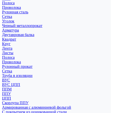
Полоса
Проволока
Рулонная сталь
Сетка
Уголок
Черный металлопрокат
Арматура
Двутавровая балка
Квадрат
Круг
Лента
Листы
Полоса
Проволока
Рулонный прокат
Сетка
Труба в изоляции
ВУС
ВУС ЦПП
ППМ
ППУ
ЦПП
Скорлупа ППУ
Армированная с алюминиевой фольгой
С покрытием из оцинкованной стали