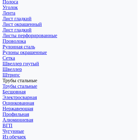
Полоса
Уголок
Лента
Лист гладкий
Лист окрашенный
Лист гладкий
Листы перфорированные
Проволока
Рулонная сталь
Рулоны окрашенные
Сетка
Швеллер гнутый
Швеллер
Штрипс
Трубы стальные
Трубы стальные
Бесшовная
Электросварная
Оцинкованная
Нержавеющая
Профильная
Алюминиевая
ВГП
Чугунные
Из обечаек