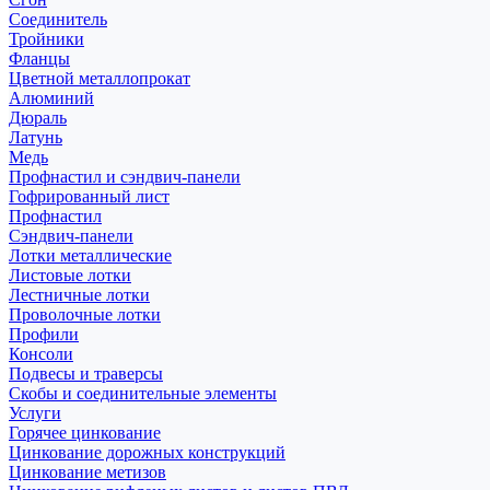
Соединитель
Тройники
Фланцы
Цветной металлопрокат
Алюминий
Дюраль
Латунь
Медь
Профнастил и сэндвич-панели
Гофрированный лист
Профнастил
Сэндвич-панели
Лотки металлические
Листовые лотки
Лестничные лотки
Проволочные лотки
Профили
Консоли
Подвесы и траверсы
Скобы и соединительные элементы
Услуги
Горячее цинкование
Цинкование дорожных конструкций
Цинкование метизов