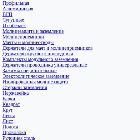
Профильная
Алюминиевая
ВГП
Чугунные
Из обечаек
Молниезащита и заземление
Молниеприемники
Мачты и молниеотводы
Держатели для мачт и молниеприемников
Держатели круглого проводника
Комплекты модульного заземления
Держатели проводника универсальные
Зажимы соединительные
Электролитическое заземление
Изолированная молниезащита
Стержни заземления
Нержавейка
Балки
Квадрат
Круг
Лента
Лист
Полоса
Проволока
Рулонная сталь