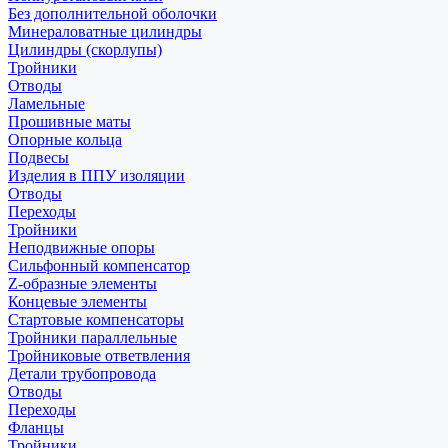
Без дополнительной оболочки
Минераловатные цилиндры
Цилиндры (скорлупы)
Тройники
Отводы
Ламельные
Прошивные маты
Опорные кольца
Подвесы
Изделия в ППУ изоляции
Отводы
Переходы
Тройники
Неподвижные опоры
Cильфонный компенсатор
Z-образные элементы
Концевые элементы
Стартовые компенсаторы
Тройники параллельные
Тройниковые ответвления
Детали трубопровода
Отводы
Переходы
Фланцы
Тройники