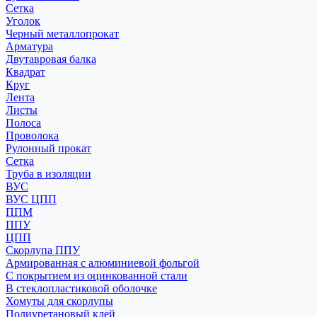
Сетка
Уголок
Черный металлопрокат
Арматура
Двутавровая балка
Квадрат
Круг
Лента
Листы
Полоса
Проволока
Рулонный прокат
Сетка
Труба в изоляции
ВУС
ВУС ЦПП
ППМ
ППУ
ЦПП
Скорлупа ППУ
Армированная с алюминиевой фольгой
С покрытием из оцинкованной стали
В стеклопластиковой оболочке
Хомуты для скорлупы
Полиуретановый клей