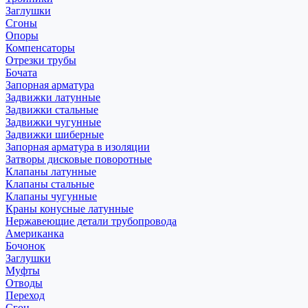
Заглушки
Сгоны
Опоры
Компенсаторы
Отрезки трубы
Бочата
Запорная арматура
Задвижки латунные
Задвижки стальные
Задвижки чугунные
Задвижки шиберные
Запорная арматура в изоляции
Затворы дисковые поворотные
Клапаны латунные
Клапаны стальные
Клапаны чугунные
Краны конусные латунные
Нержавеющие детали трубопровода
Американка
Бочонок
Заглушки
Муфты
Отводы
Переход
Сгон