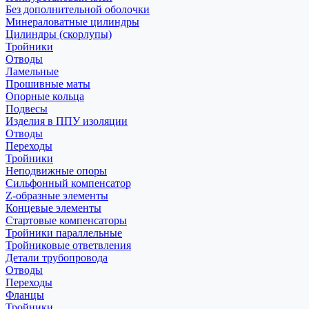
Без дополнительной оболочки
Минераловатные цилиндры
Цилиндры (скорлупы)
Тройники
Отводы
Ламельные
Прошивные маты
Опорные кольца
Подвесы
Изделия в ППУ изоляции
Отводы
Переходы
Тройники
Неподвижные опоры
Cильфонный компенсатор
Z-образные элементы
Концевые элементы
Стартовые компенсаторы
Тройники параллельные
Тройниковые ответвления
Детали трубопровода
Отводы
Переходы
Фланцы
Тройники