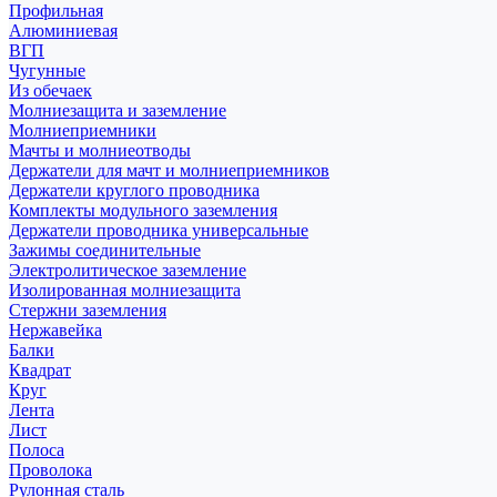
Профильная
Алюминиевая
ВГП
Чугунные
Из обечаек
Молниезащита и заземление
Молниеприемники
Мачты и молниеотводы
Держатели для мачт и молниеприемников
Держатели круглого проводника
Комплекты модульного заземления
Держатели проводника универсальные
Зажимы соединительные
Электролитическое заземление
Изолированная молниезащита
Стержни заземления
Нержавейка
Балки
Квадрат
Круг
Лента
Лист
Полоса
Проволока
Рулонная сталь