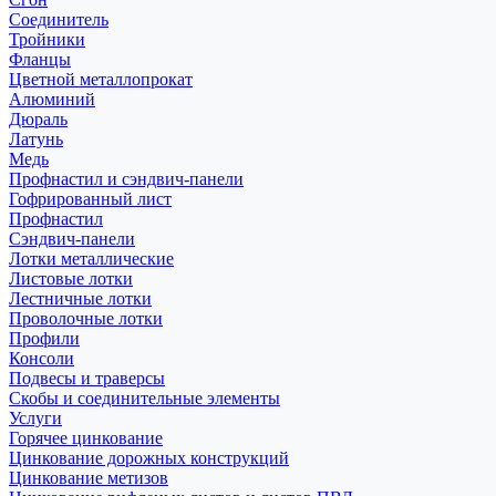
Соединитель
Тройники
Фланцы
Цветной металлопрокат
Алюминий
Дюраль
Латунь
Медь
Профнастил и сэндвич-панели
Гофрированный лист
Профнастил
Сэндвич-панели
Лотки металлические
Листовые лотки
Лестничные лотки
Проволочные лотки
Профили
Консоли
Подвесы и траверсы
Скобы и соединительные элементы
Услуги
Горячее цинкование
Цинкование дорожных конструкций
Цинкование метизов