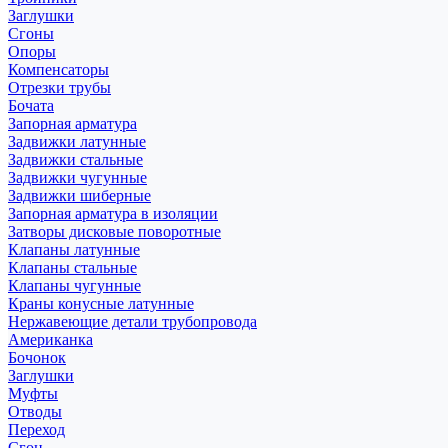
Заглушки
Сгоны
Опоры
Компенсаторы
Отрезки трубы
Бочата
Запорная арматура
Задвижки латунные
Задвижки стальные
Задвижки чугунные
Задвижки шиберные
Запорная арматура в изоляции
Затворы дисковые поворотные
Клапаны латунные
Клапаны стальные
Клапаны чугунные
Краны конусные латунные
Нержавеющие детали трубопровода
Американка
Бочонок
Заглушки
Муфты
Отводы
Переход
Сгон