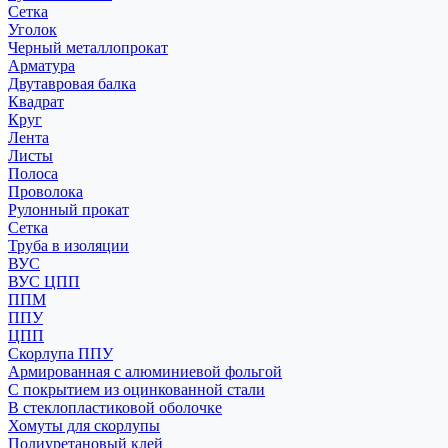
Сетка
Уголок
Черный металлопрокат
Арматура
Двутавровая балка
Квадрат
Круг
Лента
Листы
Полоса
Проволока
Рулонный прокат
Сетка
Труба в изоляции
ВУС
ВУС ЦПП
ППМ
ППУ
ЦПП
Скорлупа ППУ
Армированная с алюминиевой фольгой
С покрытием из оцинкованной стали
В стеклопластиковой оболочке
Хомуты для скорлупы
Полиуретановый клей