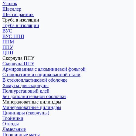
Уголок
Швеллер
Шестигранник
Труба в изоляции
Труба в изоляции
ВУС
ВУС ЦПП
ППМ
ППУ
ЦПП
Скорлупа ППУ
Скорлупа ППУ
Армированная с алюминиевой фольгой
С покрытием из оцинкованной стали
В стеклопластиковой оболочке
Хомуты для скорлупы
Полиуретановый клей
Без дополнительной оболочки
Минераловатные цилиндры
Минераловатные цилиндры
Цилиндры (скорлупы)
Тройники
Отводы
Ламельные
Прошивные маты