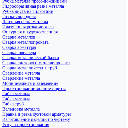
Рубка металла пресс-ножницами
Гидрообразивная резка металла
Рубка листа на гильотине
Газокислородная
Лазерная резка металла
Плазменная резка металла
Фигурная и художественная
Сварка металлов
Сварка металлопроката
Сварка арматуры
Сварка швеллера
Сварка металлической балки
Сварка листового металлопроката
Сварка металлических труб
Сверление металла
Сверление металла
Молниезащита и заземление
Проектирование молниезащиты
Гибка металла
Гибка металла
Гибка труб
Вальцовка металла
Правка и резка бухтовой арматуры
Изготовление изделий по чертежу
Услуги проектирования