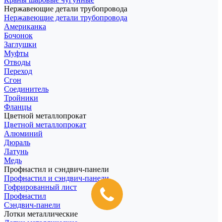
Нержавеющие детали трубопровода
Нержавеющие детали трубопровода
Американка
Бочонок
Заглушки
Муфты
Отводы
Переход
Сгон
Соединитель
Тройники
Фланцы
Цветной металлопрокат
Цветной металлопрокат
Алюминий
Дюраль
Латунь
Медь
Профнастил и сэндвич-панели
Профнастил и сэндвич-панели
Гофрированный лист
Профнастил
Сэндвич-панели
Лотки металлические