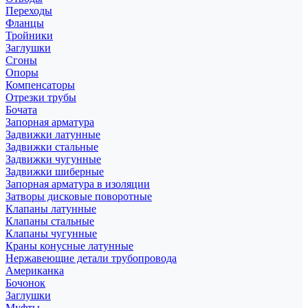
Переходы
Фланцы
Тройники
Заглушки
Сгоны
Опоры
Компенсаторы
Отрезки трубы
Бочата
Запорная арматура
Задвижки латунные
Задвижки стальные
Задвижки чугунные
Задвижки шиберные
Запорная арматура в изоляции
Затворы дисковые поворотные
Клапаны латунные
Клапаны стальные
Клапаны чугунные
Краны конусные латунные
Нержавеющие детали трубопровода
Американка
Бочонок
Заглушки
Муфты