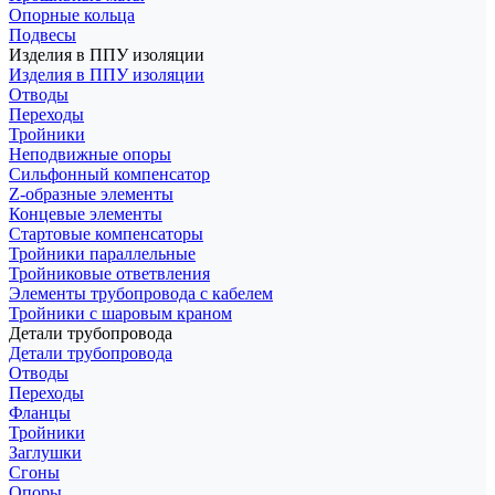
Опорные кольца
Подвесы
Изделия в ППУ изоляции
Изделия в ППУ изоляции
Отводы
Переходы
Тройники
Неподвижные опоры
Cильфонный компенсатор
Z-образные элементы
Концевые элементы
Стартовые компенсаторы
Тройники параллельные
Тройниковые ответвления
Элементы трубопровода с кабелем
Тройники с шаровым краном
Детали трубопровода
Детали трубопровода
Отводы
Переходы
Фланцы
Тройники
Заглушки
Сгоны
Опоры