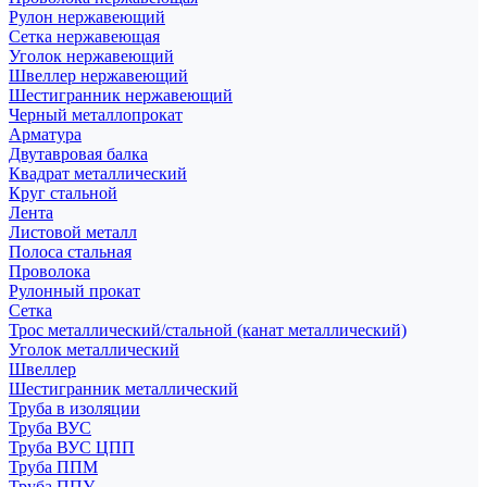
Рулон нержавеющий
Сетка нержавеющая
Уголок нержавеющий
Швеллер нержавеющий
Шестигранник нержавеющий
Черный металлопрокат
Арматура
Двутавровая балка
Квадрат металлический
Круг стальной
Лента
Листовой металл
Полоса стальная
Проволока
Рулонный прокат
Сетка
Трос металлический/стальной (канат металлический)
Уголок металлический
Швеллер
Шестигранник металлический
Труба в изоляции
Труба ВУС
Труба ВУС ЦПП
Труба ППМ
Труба ППУ