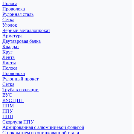
Полоса
Проволока
Рулонная сталь
Сетка
Уголок
Черный металлопрокат
Арматура
Двутавровая балка
Квадрат
Круг
Лента
Листы
Полоса
Проволока
Рулонный прокат
Сетка
Труба в изоляции
ВУС
ВУС ЦПП
ППМ
ППУ
ЦПП
Скорлупа ППУ
Армированная с алюминиевой фольгой
С покрытием из оцинкованной стали