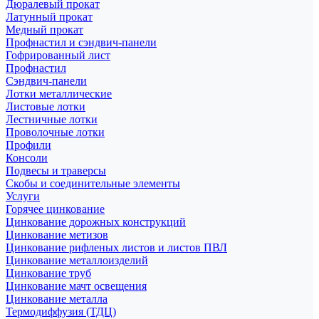
Дюралевый прокат
Латунный прокат
Медный прокат
Профнастил и сэндвич-панели
Гофрированный лист
Профнастил
Сэндвич-панели
Лотки металлические
Листовые лотки
Лестничные лотки
Проволочные лотки
Профили
Консоли
Подвесы и траверсы
Скобы и соединительные элементы
Услуги
Горячее цинкование
Цинкование дорожных конструкций
Цинкование метизов
Цинкование рифленых листов и листов ПВЛ
Цинкование металлоизделий
Цинкование труб
Цинкование мачт освещения
Цинкование металла
Термодиффузия (ТДЦ)