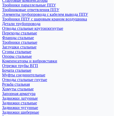
Стартовые компенсаторы
Тройники параллельные ППУ
Тройниковые ответвления ППУ
Элементы трубопровода с кабелем вывода ППУ
Тройники ППУ с шаровым краном воздушника
Детали трубопровода
Отводы стальные крутоизогнутые
Переходы стальные
Фланцы стальные
Тройники стальные
Заглушки стальные
Сгоны стальные
Опоры стальные
Компенсаторы и вибровставки
Отрезки трубы ВГП
Бочата стальные
Муфты соединительные
Отводы стальные гнутые
Резьба стальная
Хомуты стальные
Запорная арматура
Задвижки латунные
Задвижки стальные
Задвижки чугунные
Задвижки шиберные