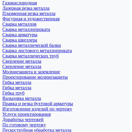
Газокислородная
Лазерная резка металла
Плазменная резка металла
Фигурная и художественная
Сварка металлов
Сварка металлопроката
Сварка арматуры
Сварка швеллера
Сварка металлической балки
Сварка листового металлопроката
Сварка металлических труб
Сверление металла
Сверление металла
Молниезащита и заземление
Проектирование молниезащиты
Гибка металла
Гибка металла
Гибка труб
Вальцовка металла
Правка и резка бухтовой арматуры
Изготовление изделий по чертежу
Услуги проектирования
Доработка чертежей
По готовому чертежу
Пескоструйная обработка металла