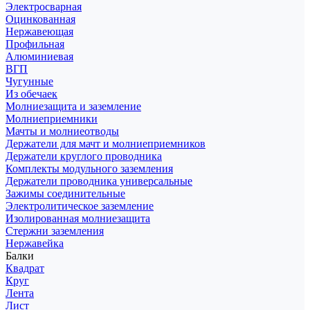
Электросварная
Оцинкованная
Нержавеющая
Профильная
Алюминиевая
ВГП
Чугунные
Из обечаек
Молниезащита и заземление
Молниеприемники
Мачты и молниеотводы
Держатели для мачт и молниеприемников
Держатели круглого проводника
Комплекты модульного заземления
Держатели проводника универсальные
Зажимы соединительные
Электролитическое заземление
Изолированная молниезащита
Стержни заземления
Нержавейка
Балки
Квадрат
Круг
Лента
Лист