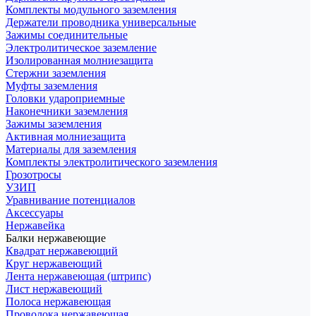
Комплекты модульного заземления
Держатели проводника универсальные
Зажимы соединительные
Электролитическое заземление
Изолированная молниезащита
Стержни заземления
Муфты заземления
Головки удароприемные
Наконечники заземления
Зажимы заземления
Активная молниезащита
Материалы для заземления
Комплекты электролитического заземления
Грозотросы
УЗИП
Уравнивание потенциалов
Аксессуары
Нержавейка
Балки нержавеющие
Квадрат нержавеющий
Круг нержавеющий
Лента нержавеющая (штрипс)
Лист нержавеющий
Полоса нержавеющая
Проволока нержавеющая