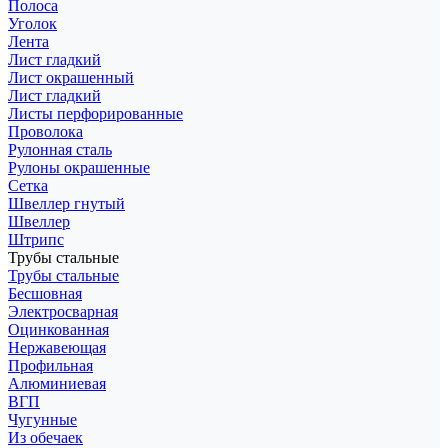
Полоса
Уголок
Лента
Лист гладкий
Лист окрашенный
Лист гладкий
Листы перфорированные
Проволока
Рулонная сталь
Рулоны окрашенные
Сетка
Швеллер гнутый
Швеллер
Штрипс
Трубы стальные
Трубы стальные
Бесшовная
Электросварная
Оцинкованная
Нержавеющая
Профильная
Алюминиевая
ВГП
Чугунные
Из обечаек