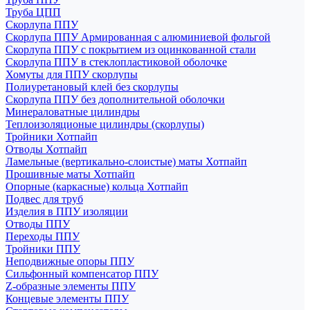
Труба ЦПП
Скорлупа ППУ
Скорлупа ППУ Армированная с алюминиевой фольгой
Скорлупа ППУ с покрытием из оцинкованной стали
Скорлупа ППУ в стеклопластиковой оболочке
Хомуты для ППУ скорлупы
Полиуретановый клей без скорлупы
Скорлупа ППУ без дополнительной оболочки
Минераловатные цилиндры
Теплоизоляционые цилиндры (скорлупы)
Тройники Хотпайп
Отводы Хотпайп
Ламельные (вертикально-слоистые) маты Хотпайп
Прошивные маты Хотпайп
Опорные (каркасные) кольца Хотпайп
Подвес для труб
Изделия в ППУ изоляции
Отводы ППУ
Переходы ППУ
Тройники ППУ
Неподвижные опоры ППУ
Cильфонный компенсатор ППУ
Z-образные элементы ППУ
Концевые элементы ППУ