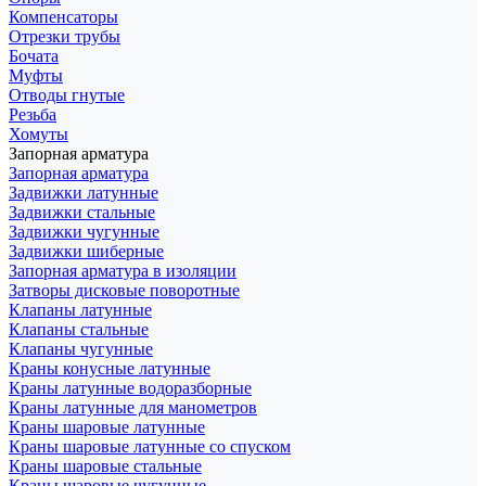
Компенсаторы
Отрезки трубы
Бочата
Муфты
Отводы гнутые
Резьба
Хомуты
Запорная арматура
Запорная арматура
Задвижки латунные
Задвижки стальные
Задвижки чугунные
Задвижки шиберные
Запорная арматура в изоляции
Затворы дисковые поворотные
Клапаны латунные
Клапаны стальные
Клапаны чугунные
Краны конусные латунные
Краны латунные водоразборные
Краны латунные для манометров
Краны шаровые латунные
Краны шаровые латунные со спуском
Краны шаровые стальные
Краны шаровые чугунные