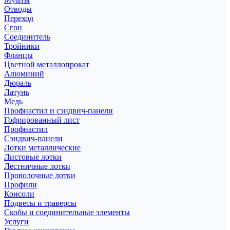
Отводы
Переход
Сгон
Соединитель
Тройники
Фланцы
Цветной металлопрокат
Алюминий
Дюраль
Латунь
Медь
Профнастил и сэндвич-панели
Гофрированный лист
Профнастил
Сэндвич-панели
Лотки металлические
Листовые лотки
Лестничные лотки
Проволочные лотки
Профили
Консоли
Подвесы и траверсы
Скобы и соединительные элементы
Услуги