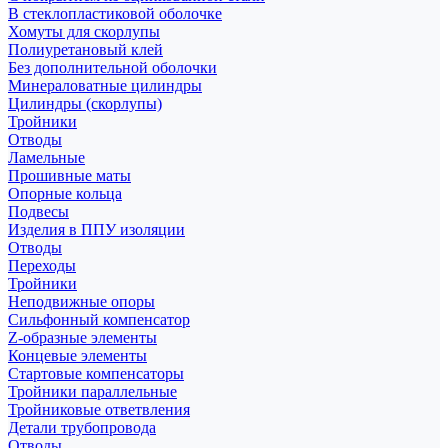
В стеклопластиковой оболочке
Хомуты для скорлупы
Полиуретановый клей
Без дополнительной оболочки
Минераловатные цилиндры
Цилиндры (скорлупы)
Тройники
Отводы
Ламельные
Прошивные маты
Опорные кольца
Подвесы
Изделия в ППУ изоляции
Отводы
Переходы
Тройники
Неподвижные опоры
Cильфонный компенсатор
Z-образные элементы
Концевые элементы
Стартовые компенсаторы
Тройники параллельные
Тройниковые ответвления
Детали трубопровода
Отводы