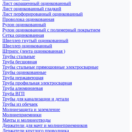
Лист окрашенный оцинкованный
Лист оцинкованный гладкий
Лист перфорированный оцинкованный
Проволока оцинкованная
Рулон оцинкованный
Рулон оцинкованный с полимерный покрытием
Сетка оцинкованная
Швеллер гнутый оцинкованный
Швеллер оцинкованный
Штрипс (лента оцинкованная )
Трубы стальные
Труба бесшовная
Трубы стальные прямошовные электросварные
Трубы оцинкованные
Труба нержавеющая
Труба профильная электросварная
Труба алюминиевая
Труба ВГП
Трубы для канализации и детали
Трубы из обечаек
Молниезащита и заземление
Молниеприемники
Мачты и молниеотводы
Держатели для мачт и молниеприемников
Держатели круглого проводника