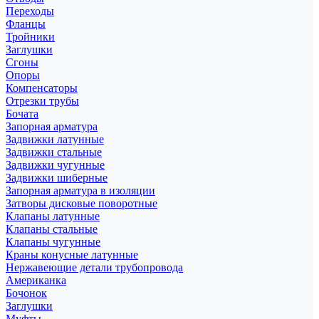
Переходы
Фланцы
Тройники
Заглушки
Сгоны
Опоры
Компенсаторы
Отрезки трубы
Бочата
Запорная арматура
Задвижки латунные
Задвижки стальные
Задвижки чугунные
Задвижки шиберные
Запорная арматура в изоляции
Затворы дисковые поворотные
Клапаны латунные
Клапаны стальные
Клапаны чугунные
Краны конусные латунные
Нержавеющие детали трубопровода
Американка
Бочонок
Заглушки
Муфты