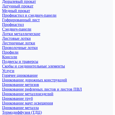
Дюралевый прокат
Латунный прокат
Медный прокат
Профнастил и сэндвич-панели
Гофрированный лист
Профнастил
Сэндвич-панели
Лотки металлические
Листовые лотки
Лестничные лотки
Проволочные лотки
Профили
Консоли
Подвесы и траверсы
Скобы и соединительные элементы
Услуги
Горячее цинкование
Цинкование дорожных конструкций
Цинкование метизов
Цинкование рифленых листов и листов ПВЛ
Цинкование металлоизделий
Цинкование труб
Цинкование мачт освещения
Цинкование металла
Термодиффузия (ТДЦ)