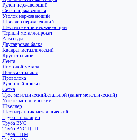
Рулон нержавеющий
Сетка нержавеющая
Уголок нержавеющий
Швеллер нержавеющий
Шестигранник нержавеющий
Черный металлопрокат
Арматура
Двутавровая балка
Квадрат металлический
Круг стальной
Лента
Листовой металл
Полоса стальная
Проволока
Рулонный прокат
Сетка
Трос металлический/стальной (канат металлический)
Уголок металлический
Швеллер
Шестигранник металлический
Труба в изоляции
Труба ВУС
Труба ВУС ЦПП
Труба ППМ
Труба ППУ