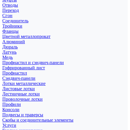
Отводы
Переход
Сгон
Соединитель
Тройники
Фланцы
Цветной металлопрокат
Алюминий
Дюраль
Латунь
Медь
Профнастил и сэндвич-панели
Гофрированный лист
Профнастил
Сэндвич-панели
Лотки металлические
Листовые лотки
Лестничные лотки
Проволочные лотки
Профили
Консоли
Подвесы и траверсы
Скобы и соединительные элементы
Услуги