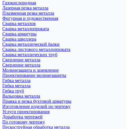
Газокислородная
Лазерная резка металла
Плазменная резка металла
Фигурная и художественная
Сварка металлов
Сварка металлопроката
Сварка арматуры
Сварка швеллера
Сварка металлической балки
Сварка листового металлопроката
Сварка металлических труб
Сверление металла
Сверление металла
Молниезащита и заземление
Проектирование молниезащиты
Гибка металла
Гибка металла
Гибка труб
Вальцовка металла
Правка и резка бухтовой арматуры
Изготовление изделий по чертежу
Услуги проектирования
Доработка чертежей
По готовому чертежу
Пескоструйная обработка металла