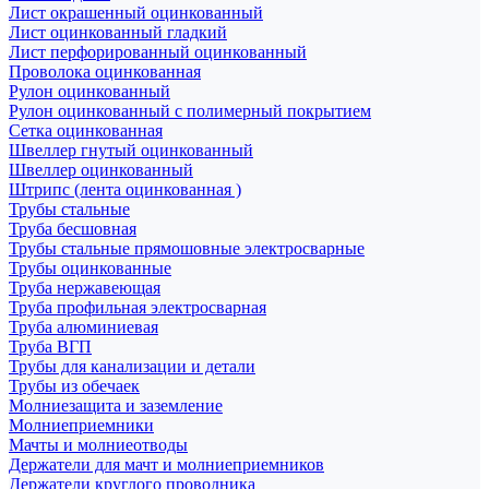
Лист окрашенный оцинкованный
Лист оцинкованный гладкий
Лист перфорированный оцинкованный
Проволока оцинкованная
Рулон оцинкованный
Рулон оцинкованный с полимерный покрытием
Сетка оцинкованная
Швеллер гнутый оцинкованный
Швеллер оцинкованный
Штрипс (лента оцинкованная )
Трубы стальные
Труба бесшовная
Трубы стальные прямошовные электросварные
Трубы оцинкованные
Труба нержавеющая
Труба профильная электросварная
Труба алюминиевая
Труба ВГП
Трубы для канализации и детали
Трубы из обечаек
Молниезащита и заземление
Молниеприемники
Мачты и молниеотводы
Держатели для мачт и молниеприемников
Держатели круглого проводника