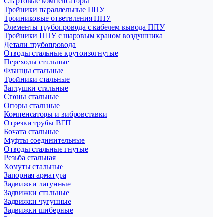
Стартовые компенсаторы
Тройники параллельные ППУ
Тройниковые ответвления ППУ
Элементы трубопровода с кабелем вывода ППУ
Тройники ППУ с шаровым краном воздушника
Детали трубопровода
Отводы стальные крутоизогнутые
Переходы стальные
Фланцы стальные
Тройники стальные
Заглушки стальные
Сгоны стальные
Опоры стальные
Компенсаторы и вибровставки
Отрезки трубы ВГП
Бочата стальные
Муфты соединительные
Отводы стальные гнутые
Резьба стальная
Хомуты стальные
Запорная арматура
Задвижки латунные
Задвижки стальные
Задвижки чугунные
Задвижки шиберные