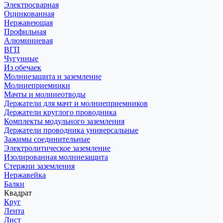
Электросварная
Оцинкованная
Нержавеющая
Профильная
Алюминиевая
ВГП
Чугунные
Из обечаек
Молниезащита и заземление
Молниеприемники
Мачты и молниеотводы
Держатели для мачт и молниеприемников
Держатели круглого проводника
Комплекты модульного заземления
Держатели проводника универсальные
Зажимы соединительные
Электролитическое заземление
Изолированная молниезащита
Стержни заземления
Нержавейка
Балки
Квадрат
Круг
Лента
Лист