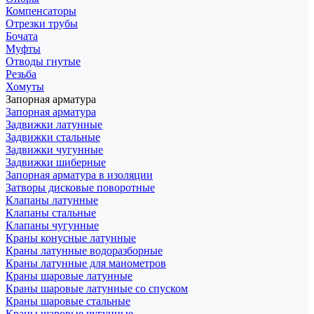
Компенсаторы
Отрезки трубы
Бочата
Муфты
Отводы гнутые
Резьба
Хомуты
Запорная арматура
Запорная арматура
Задвижки латунные
Задвижки стальные
Задвижки чугунные
Задвижки шиберные
Запорная арматура в изоляции
Затворы дисковые поворотные
Клапаны латунные
Клапаны стальные
Клапаны чугунные
Краны конусные латунные
Краны латунные водоразборные
Краны латунные для манометров
Краны шаровые латунные
Краны шаровые латунные со спуском
Краны шаровые стальные
Краны шаровые чугунные