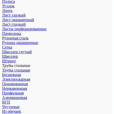
Полоса
Уголок
Лента
Лист гладкий
Лист окрашенный
Лист гладкий
Листы перфорированные
Проволока
Рулонная сталь
Рулоны окрашенные
Сетка
Швеллер гнутый
Швеллер
Штрипс
Трубы стальные
Трубы стальные
Бесшовная
Электросварная
Оцинкованная
Нержавеющая
Профильная
Алюминиевая
ВГП
Чугунные
Из обечаек