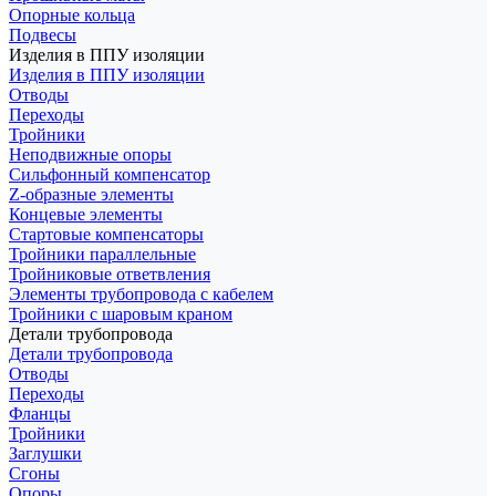
Опорные кольца
Подвесы
Изделия в ППУ изоляции
Изделия в ППУ изоляции
Отводы
Переходы
Тройники
Неподвижные опоры
Cильфонный компенсатор
Z-образные элементы
Концевые элементы
Стартовые компенсаторы
Тройники параллельные
Тройниковые ответвления
Элементы трубопровода с кабелем
Тройники с шаровым краном
Детали трубопровода
Детали трубопровода
Отводы
Переходы
Фланцы
Тройники
Заглушки
Сгоны
Опоры