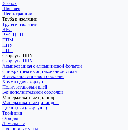
Уголок
Швеллер
Шестигранник
Труба в изоляции
Труба в изоляции
ВУС
ВУС ЦПП
ППМ
ППУ
ЦПП
Скорлупа ППУ
Скорлупа ППУ
Армированная с алюминиевой фольгой
С покрытием из оцинкованной стали
В стеклопластиковой оболочке
Хомуты для скорлупы
Полиуретановый клей
Без дополнительной оболочки
Минераловатные цилиндры
Минераловатные цилиндры
Цилиндры (скорлупы)
Тройники
Отводы
Ламельные
Прошивные маты