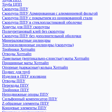
Труба ЦПП
Скорлупа ППУ
Скорлупа ППУ Армированная с алюминиевой фольгой
Скорлупа ППУ с покрытием из оцинкованной стали
Скорлупа ППУ в стеклопластиковой оболочке
Хомуты для ППУ скорлупы
Полиуретановый клей без скорлупы
Скорлупа ППУ без дополнительной оболочки
Минераловатные цилиндры
Теплоизоляционые цилиндры (скорлупы)
Тройники Хотпайп
Отводы Хотпайп
Ламельные (вертикально-слоистые) маты Хотпайп
Прошивные маты Хотпайп
Опорные (каркасные) кольца Хотпайп
Подвес для труб
Изделия в ППУ изоляции
Отводы ППУ
Переходы ППУ
Тройники ППУ
Неподвижные опоры ППУ
Cильфонный компенсатор ППУ
Z-образные элементы ППУ
Концевые элементы ППУ