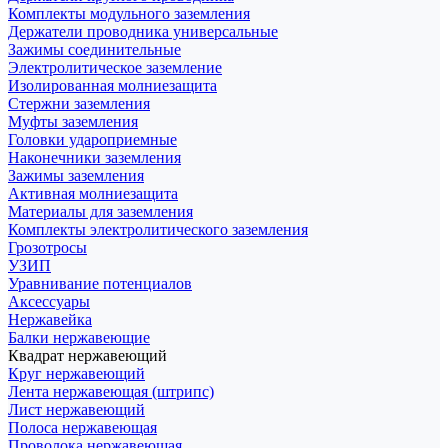
Комплекты модульного заземления
Держатели проводника универсальные
Зажимы соединительные
Электролитическое заземление
Изолированная молниезащита
Стержни заземления
Муфты заземления
Головки удароприемные
Наконечники заземления
Зажимы заземления
Активная молниезащита
Материалы для заземления
Комплекты электролитического заземления
Грозотросы
УЗИП
Уравнивание потенциалов
Аксессуары
Нержавейка
Балки нержавеющие
Квадрат нержавеющий
Круг нержавеющий
Лента нержавеющая (штрипс)
Лист нержавеющий
Полоса нержавеющая
Проволока нержавеющая