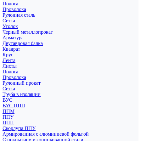
Полоса
Проволока
Рулонная сталь
Сетка
Уголок
Черный металлопрокат
Арматура
Двутавровая балка
Квадрат
Круг
Лента
Листы
Полоса
Проволока
Рулонный прокат
Сетка
Труба в изоляции
ВУС
ВУС ЦПП
ППМ
ППУ
ЦПП
Скорлупа ППУ
Армированная с алюминиевой фольгой
С покрытием из оцинкованной стали