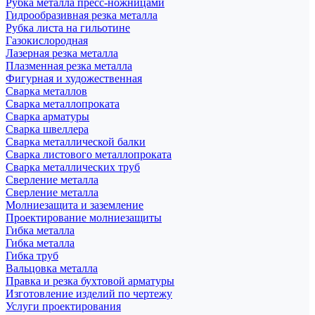
Рубка металла пресс-ножницами
Гидрообразивная резка металла
Рубка листа на гильотине
Газокислородная
Лазерная резка металла
Плазменная резка металла
Фигурная и художественная
Сварка металлов
Сварка металлопроката
Сварка арматуры
Сварка швеллера
Сварка металлической балки
Сварка листового металлопроката
Сварка металлических труб
Сверление металла
Сверление металла
Молниезащита и заземление
Проектирование молниезащиты
Гибка металла
Гибка металла
Гибка труб
Вальцовка металла
Правка и резка бухтовой арматуры
Изготовление изделий по чертежу
Услуги проектирования