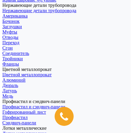
Нержавеющие детали трубопровода
Нержавеющие детали трубопровода
Американка
Бочонок
Заглушки
Муфты
Отводы
Переход
Сгон
Соединитель
Тройники
Фланцы
Цветной металлопрокат
Цветной металлопрокат
Алюминий
Дюраль
Латунь
Медь
Профнастил и сэндвич-панели
Профнастил и сэндвич-панели
Гофрированный лист
Профнастил
Сэндвич-панели
Лотки металлические