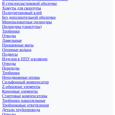
В стеклопластиковой оболочке
Хомуты для скорлупы
Полиуретановый клей
Без дополнительной оболочки
Минераловатные цилиндры
Цилиндры (скорлупы)
Тройники
Отводы
Ламельные
Прошивные маты
Опорные кольца
Подвесы
Изделия в ППУ изоляции
Отводы
Переходы
Тройники
Неподвижные опоры
Cильфонный компенсатор
Z-образные элементы
Концевые элементы
Стартовые компенсаторы
Тройники параллельные
Тройниковые ответвления
Детали трубопровода
Отводы