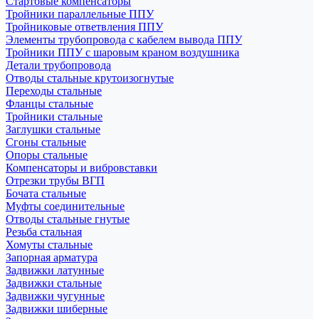
Стартовые компенсаторы
Тройники параллельные ППУ
Тройниковые ответвления ППУ
Элементы трубопровода с кабелем вывода ППУ
Тройники ППУ с шаровым краном воздушника
Детали трубопровода
Отводы стальные крутоизогнутые
Переходы стальные
Фланцы стальные
Тройники стальные
Заглушки стальные
Сгоны стальные
Опоры стальные
Компенсаторы и вибровставки
Отрезки трубы ВГП
Бочата стальные
Муфты соединительные
Отводы стальные гнутые
Резьба стальная
Хомуты стальные
Запорная арматура
Задвижки латунные
Задвижки стальные
Задвижки чугунные
Задвижки шиберные