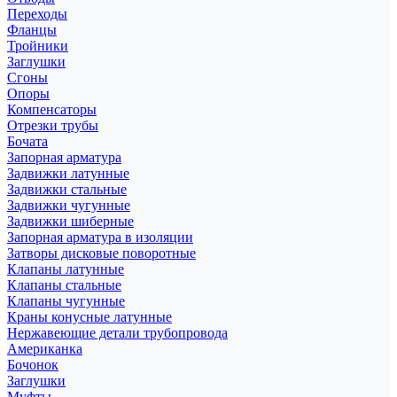
Переходы
Фланцы
Тройники
Заглушки
Сгоны
Опоры
Компенсаторы
Отрезки трубы
Бочата
Запорная арматура
Задвижки латунные
Задвижки стальные
Задвижки чугунные
Задвижки шиберные
Запорная арматура в изоляции
Затворы дисковые поворотные
Клапаны латунные
Клапаны стальные
Клапаны чугунные
Краны конусные латунные
Нержавеющие детали трубопровода
Американка
Бочонок
Заглушки
Муфты