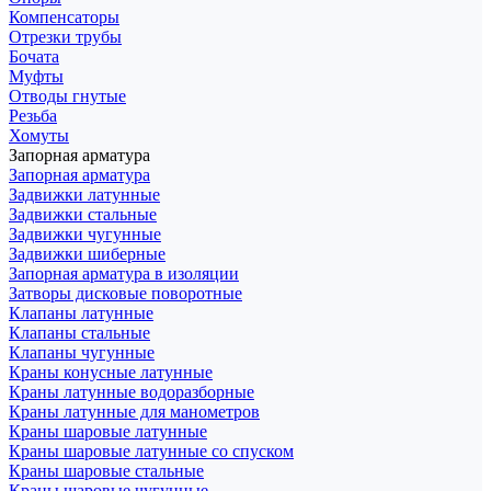
Компенсаторы
Отрезки трубы
Бочата
Муфты
Отводы гнутые
Резьба
Хомуты
Запорная арматура
Запорная арматура
Задвижки латунные
Задвижки стальные
Задвижки чугунные
Задвижки шиберные
Запорная арматура в изоляции
Затворы дисковые поворотные
Клапаны латунные
Клапаны стальные
Клапаны чугунные
Краны конусные латунные
Краны латунные водоразборные
Краны латунные для манометров
Краны шаровые латунные
Краны шаровые латунные со спуском
Краны шаровые стальные
Краны шаровые чугунные