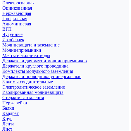
Электросварная
Оцинкованная
Нержавеющая
Профильная
Алюминиевая
ВГП
Чугунные
Из обечаек
Молниезащита и заземление
Молниеприемники
Мачты и молниеотводы
Держатели для мачт и молниеприемников
Держатели круглого проводника
Комплекты модульного заземления
Держатели проводника универсальные
Зажимы соединительные
Электролитическое заземление
Изолированная молниезащита
Стержни заземления
Нержавейка
Балки
Квадрат
Круг
Лента
Лист