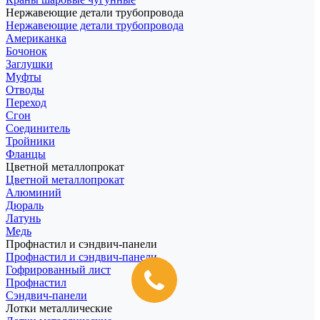
Нержавеющие детали трубопровода
Нержавеющие детали трубопровода
Американка
Бочонок
Заглушки
Муфты
Отводы
Переход
Сгон
Соединитель
Тройники
Фланцы
Цветной металлопрокат
Цветной металлопрокат
Алюминий
Дюраль
Латунь
Медь
Профнастил и сэндвич-панели
Профнастил и сэндвич-панели
Гофрированный лист
Профнастил
Сэндвич-панели
Лотки металлические