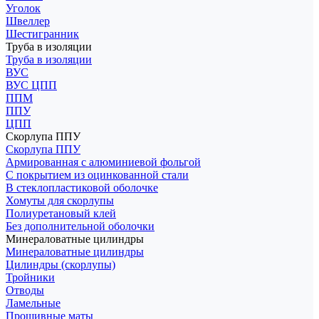
Уголок
Швеллер
Шестигранник
Труба в изоляции
Труба в изоляции
ВУС
ВУС ЦПП
ППМ
ППУ
ЦПП
Скорлупа ППУ
Скорлупа ППУ
Армированная с алюминиевой фольгой
С покрытием из оцинкованной стали
В стеклопластиковой оболочке
Хомуты для скорлупы
Полиуретановый клей
Без дополнительной оболочки
Минераловатные цилиндры
Минераловатные цилиндры
Цилиндры (скорлупы)
Тройники
Отводы
Ламельные
Прошивные маты