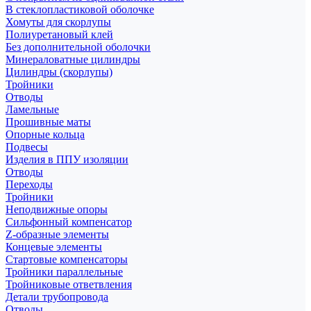
В стеклопластиковой оболочке
Хомуты для скорлупы
Полиуретановый клей
Без дополнительной оболочки
Минераловатные цилиндры
Цилиндры (скорлупы)
Тройники
Отводы
Ламельные
Прошивные маты
Опорные кольца
Подвесы
Изделия в ППУ изоляции
Отводы
Переходы
Тройники
Неподвижные опоры
Cильфонный компенсатор
Z-образные элементы
Концевые элементы
Стартовые компенсаторы
Тройники параллельные
Тройниковые ответвления
Детали трубопровода
Отводы