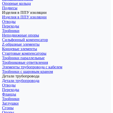
Опорные кольца
Подвесы
Изделия в ППУ изоляции
Изделия в ППУ изоляции
Отводы
Переходы
Тройники
Неподвижные опоры
Cильфонный компенсатор
Z-образные элементы
Концевые элементы
Стартовые компенсаторы
Тройники параллельные
Тройниковые ответвления
Элементы трубопровода с кабелем
Тройники с шаровым краном
Детали трубопровода
Детали трубопровода
Отводы
Переходы
Фланцы
Тройники
Заглушки
Сгоны
Опоры