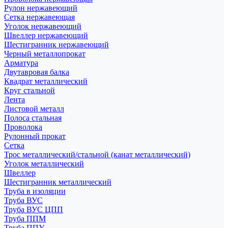
Рулон нержавеющий
Сетка нержавеющая
Уголок нержавеющий
Швеллер нержавеющий
Шестигранник нержавеющий
Черный металлопрокат
Арматура
Двутавровая балка
Квадрат металлический
Круг стальной
Лента
Листовой металл
Полоса стальная
Проволока
Рулонный прокат
Сетка
Трос металлический/стальной (канат металлический)
Уголок металлический
Швеллер
Шестигранник металлический
Труба в изоляции
Труба ВУС
Труба ВУС ЦПП
Труба ППМ
Труба ППУ