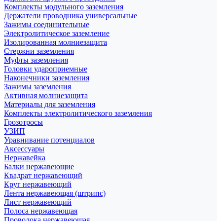
Комплекты модульного заземления
Держатели проводника универсальные
Зажимы соединительные
Электролитическое заземление
Изолированная молниезащита
Стержни заземления
Муфты заземления
Головки удароприемные
Наконечники заземления
Зажимы заземления
Активная молниезащита
Материалы для заземления
Комплекты электролитического заземления
Грозотросы
УЗИП
Уравнивание потенциалов
Аксессуары
Нержавейка
Балки нержавеющие
Квадрат нержавеющий
Круг нержавеющий
Лента нержавеющая (штрипс)
Лист нержавеющий
Полоса нержавеющая
Проволока нержавеющая