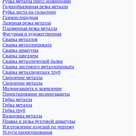
Рубка металла пресс-ножницами
Гидрообразивная резка металла
Рубка листа на гильотине
Газокислородная
Лазерная резка металла
Плазменная резка металла
Фигурная и художественная
Сварка металлов
Сварка металлопроката
Сварка арматуры
Сварка швеллера
Сварка металлической балки
Сварка листового металлопроката
Сварка металлических труб
Сверление металла
Сверление металла
Молниезащита и заземление
Проектирование молниезащиты
Гибка металла
Гибка металла
Гибка труб
Вальцовка металла
Правка и резка бухтовой арматуры
Изготовление изделий по чертежу
Услуги проектирования