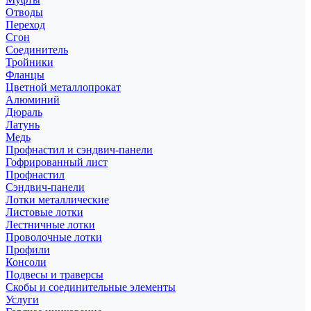
Отводы
Переход
Сгон
Соединитель
Тройники
Фланцы
Цветной металлопрокат
Алюминий
Дюраль
Латунь
Медь
Профнастил и сэндвич-панели
Гофрированный лист
Профнастил
Сэндвич-панели
Лотки металлические
Листовые лотки
Лестничные лотки
Проволочные лотки
Профили
Консоли
Подвесы и траверсы
Скобы и соединительные элементы
Услуги