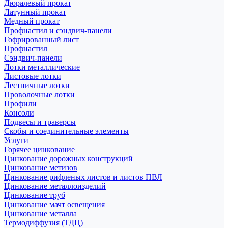
Дюралевый прокат
Латунный прокат
Медный прокат
Профнастил и сэндвич-панели
Гофрированный лист
Профнастил
Сэндвич-панели
Лотки металлические
Листовые лотки
Лестничные лотки
Проволочные лотки
Профили
Консоли
Подвесы и траверсы
Скобы и соединительные элементы
Услуги
Горячее цинкование
Цинкование дорожных конструкций
Цинкование метизов
Цинкование рифленых листов и листов ПВЛ
Цинкование металлоизделий
Цинкование труб
Цинкование мачт освещения
Цинкование металла
Термодиффузия (ТДЦ)