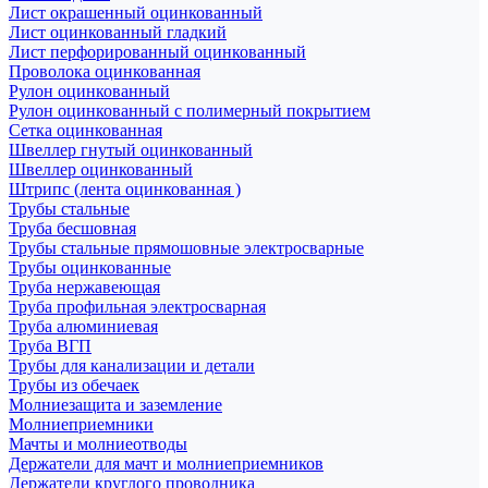
Лист окрашенный оцинкованный
Лист оцинкованный гладкий
Лист перфорированный оцинкованный
Проволока оцинкованная
Рулон оцинкованный
Рулон оцинкованный с полимерный покрытием
Сетка оцинкованная
Швеллер гнутый оцинкованный
Швеллер оцинкованный
Штрипс (лента оцинкованная )
Трубы стальные
Труба бесшовная
Трубы стальные прямошовные электросварные
Трубы оцинкованные
Труба нержавеющая
Труба профильная электросварная
Труба алюминиевая
Труба ВГП
Трубы для канализации и детали
Трубы из обечаек
Молниезащита и заземление
Молниеприемники
Мачты и молниеотводы
Держатели для мачт и молниеприемников
Держатели круглого проводника