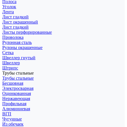
Полоса
Уголок
Лента
Лист гладкий
Лист окрашенный
Лист гладкий
Листы перфорированные
Проволока
Рулонная сталь
Рулоны окрашенные
Сетка
Швеллер гнутый
Швеллер
Штрипс
Трубы стальные
Трубы стальные
Бесшовная
Электросварная
Оцинкованная
Нержавеющая
Профильная
Алюминиевая
ВГП
Чугунные
Из обечаек