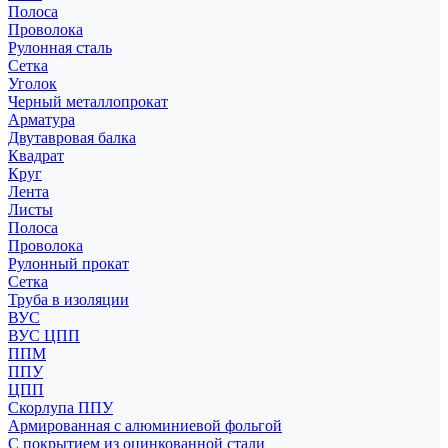
Полоса
Проволока
Рулонная сталь
Сетка
Уголок
Черный металлопрокат
Арматура
Двутавровая балка
Квадрат
Круг
Лента
Листы
Полоса
Проволока
Рулонный прокат
Сетка
Труба в изоляции
ВУС
ВУС ЦПП
ППМ
ППУ
ЦПП
Скорлупа ППУ
Армированная с алюминиевой фольгой
С покрытием из оцинкованной стали