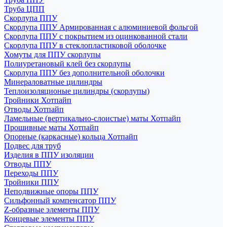
Труба ЦПП
Скорлупа ППУ
Скорлупа ППУ Армированная с алюминиевой фольгой
Скорлупа ППУ с покрытием из оцинкованной стали
Скорлупа ППУ в стеклопластиковой оболочке
Хомуты для ППУ скорлупы
Полиуретановый клей без скорлупы
Скорлупа ППУ без дополнительной оболочки
Минераловатные цилиндры
Теплоизоляционые цилиндры (скорлупы)
Тройники Хотпайп
Отводы Хотпайп
Ламельные (вертикально-слоистые) маты Хотпайп
Прошивные маты Хотпайп
Опорные (каркасные) кольца Хотпайп
Подвес для труб
Изделия в ППУ изоляции
Отводы ППУ
Переходы ППУ
Тройники ППУ
Неподвижные опоры ППУ
Cильфонный компенсатор ППУ
Z-образные элементы ППУ
Концевые элементы ППУ