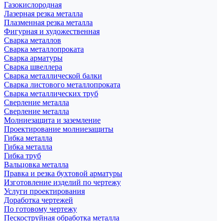
Газокислородная
Лазерная резка металла
Плазменная резка металла
Фигурная и художественная
Сварка металлов
Сварка металлопроката
Сварка арматуры
Сварка швеллера
Сварка металлической балки
Сварка листового металлопроката
Сварка металлических труб
Сверление металла
Сверление металла
Молниезащита и заземление
Проектирование молниезащиты
Гибка металла
Гибка металла
Гибка труб
Вальцовка металла
Правка и резка бухтовой арматуры
Изготовление изделий по чертежу
Услуги проектирования
Доработка чертежей
По готовому чертежу
Пескоструйная обработка металла