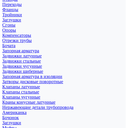
Переходы
Фланцы
Тройники
Заглушки
Сгоны
Опоры
Компенсаторы
Отрезки трубы
Бочата
Запорная арматура
Задвижки латунные
Задвижки стальные
Задвижки чугунные
Задвижки шиберные
Запорная арматура в изоляции
Затворы дисковые поворотные
Клапаны латунные
Клапаны стальные
Клапаны чугунные
Краны конусные латунные
Нержавеющие детали трубопровода
Американка
Бочонок
Заглушки
Муфты