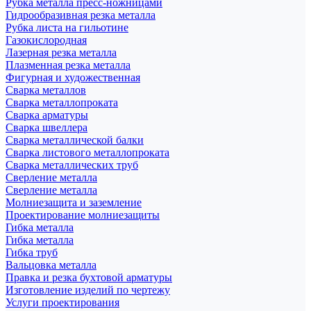
Рубка металла пресс-ножницами
Гидрообразивная резка металла
Рубка листа на гильотине
Газокислородная
Лазерная резка металла
Плазменная резка металла
Фигурная и художественная
Сварка металлов
Сварка металлопроката
Сварка арматуры
Сварка швеллера
Сварка металлической балки
Сварка листового металлопроката
Сварка металлических труб
Сверление металла
Сверление металла
Молниезащита и заземление
Проектирование молниезащиты
Гибка металла
Гибка металла
Гибка труб
Вальцовка металла
Правка и резка бухтовой арматуры
Изготовление изделий по чертежу
Услуги проектирования