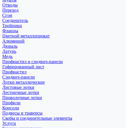
Отводы
Переход
Сгон
Соединитель
Тройники
Фланцы
Цветной металлопрокат
Алюминий
Дюраль
Латунь
Медь
Профнастил и сэндвич-панели
Гофрированный лист
Профнастил
Сэндвич-панели
Лотки металлические
Листовые лотки
Лестничные лотки
Проволочные лотки
Профили
Консоли
Подвесы и траверсы
Скобы и соединительные элементы
Услуги