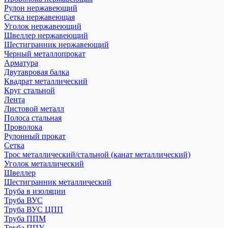
Рулон нержавеющий
Сетка нержавеющая
Уголок нержавеющий
Швеллер нержавеющий
Шестигранник нержавеющий
Черный металлопрокат
Арматура
Двутавровая балка
Квадрат металлический
Круг стальной
Лента
Листовой металл
Полоса стальная
Проволока
Рулонный прокат
Сетка
Трос металлический/стальной (канат металлический)
Уголок металлический
Швеллер
Шестигранник металлический
Труба в изоляции
Труба ВУС
Труба ВУС ЦПП
Труба ППМ
Труба ППУ