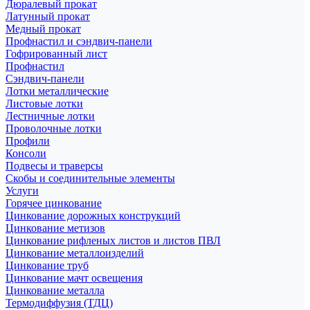
Дюралевый прокат
Латунный прокат
Медный прокат
Профнастил и сэндвич-панели
Гофрированный лист
Профнастил
Сэндвич-панели
Лотки металлические
Листовые лотки
Лестничные лотки
Проволочные лотки
Профили
Консоли
Подвесы и траверсы
Скобы и соединительные элементы
Услуги
Горячее цинкование
Цинкование дорожных конструкций
Цинкование метизов
Цинкование рифленых листов и листов ПВЛ
Цинкование металлоизделий
Цинкование труб
Цинкование мачт освещения
Цинкование металла
Термодиффузия (ТДЦ)