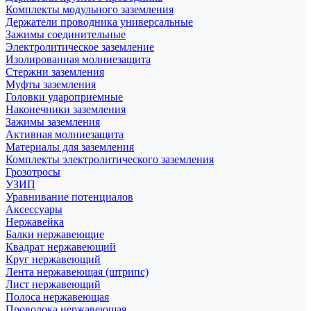
Комплекты модульного заземления
Держатели проводника универсальные
Зажимы соединительные
Электролитическое заземление
Изолированная молниезащита
Стержни заземления
Муфты заземления
Головки удароприемные
Наконечники заземления
Зажимы заземления
Активная молниезащита
Материалы для заземления
Комплекты электролитического заземления
Грозотросы
УЗИП
Уравнивание потенциалов
Аксессуары
Нержавейка
Балки нержавеющие
Квадрат нержавеющий
Круг нержавеющий
Лента нержавеющая (штрипс)
Лист нержавеющий
Полоса нержавеющая
Проволока нержавеющая