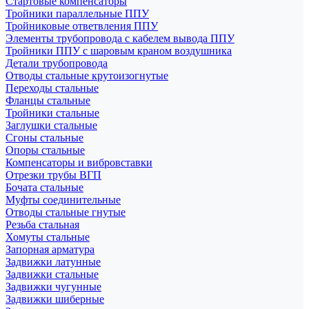
Стартовые компенсаторы
Тройники параллельные ППУ
Тройниковые ответвления ППУ
Элементы трубопровода с кабелем вывода ППУ
Тройники ППУ с шаровым краном воздушника
Детали трубопровода
Отводы стальные крутоизогнутые
Переходы стальные
Фланцы стальные
Тройники стальные
Заглушки стальные
Сгоны стальные
Опоры стальные
Компенсаторы и вибровставки
Отрезки трубы ВГП
Бочата стальные
Муфты соединительные
Отводы стальные гнутые
Резьба стальная
Хомуты стальные
Запорная арматура
Задвижки латунные
Задвижки стальные
Задвижки чугунные
Задвижки шиберные