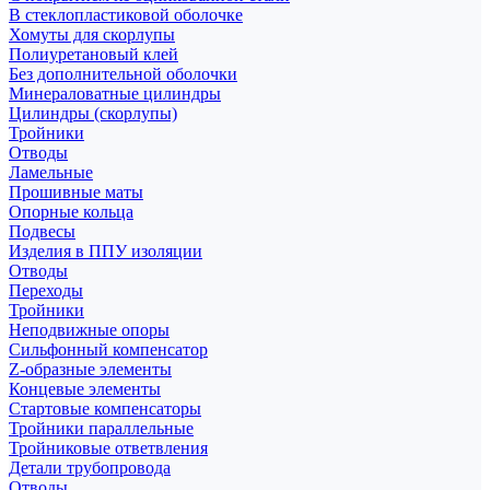
В стеклопластиковой оболочке
Хомуты для скорлупы
Полиуретановый клей
Без дополнительной оболочки
Минераловатные цилиндры
Цилиндры (скорлупы)
Тройники
Отводы
Ламельные
Прошивные маты
Опорные кольца
Подвесы
Изделия в ППУ изоляции
Отводы
Переходы
Тройники
Неподвижные опоры
Cильфонный компенсатор
Z-образные элементы
Концевые элементы
Стартовые компенсаторы
Тройники параллельные
Тройниковые ответвления
Детали трубопровода
Отводы