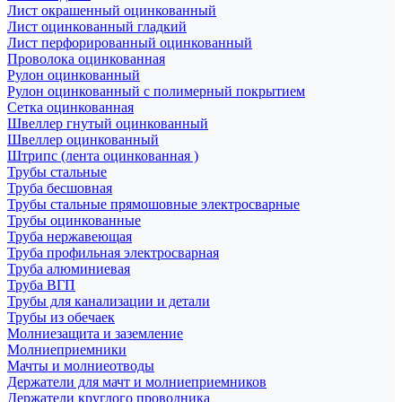
Лист окрашенный оцинкованный
Лист оцинкованный гладкий
Лист перфорированный оцинкованный
Проволока оцинкованная
Рулон оцинкованный
Рулон оцинкованный с полимерный покрытием
Сетка оцинкованная
Швеллер гнутый оцинкованный
Швеллер оцинкованный
Штрипс (лента оцинкованная )
Трубы стальные
Труба бесшовная
Трубы стальные прямошовные электросварные
Трубы оцинкованные
Труба нержавеющая
Труба профильная электросварная
Труба алюминиевая
Труба ВГП
Трубы для канализации и детали
Трубы из обечаек
Молниезащита и заземление
Молниеприемники
Мачты и молниеотводы
Держатели для мачт и молниеприемников
Держатели круглого проводника