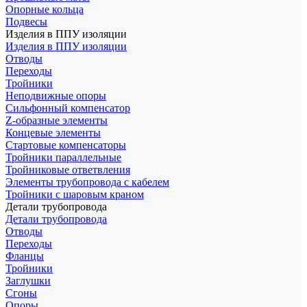
Опорные кольца
Подвесы
Изделия в ППУ изоляции
Изделия в ППУ изоляции
Отводы
Переходы
Тройники
Неподвижные опоры
Cильфонный компенсатор
Z-образные элементы
Концевые элементы
Стартовые компенсаторы
Тройники параллельные
Тройниковые ответвления
Элементы трубопровода с кабелем
Тройники с шаровым краном
Детали трубопровода
Детали трубопровода
Отводы
Переходы
Фланцы
Тройники
Заглушки
Сгоны
Опоры