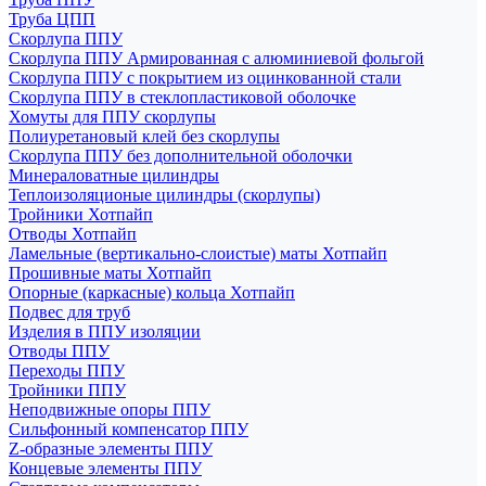
Труба ЦПП
Скорлупа ППУ
Скорлупа ППУ Армированная с алюминиевой фольгой
Скорлупа ППУ с покрытием из оцинкованной стали
Скорлупа ППУ в стеклопластиковой оболочке
Хомуты для ППУ скорлупы
Полиуретановый клей без скорлупы
Скорлупа ППУ без дополнительной оболочки
Минераловатные цилиндры
Теплоизоляционые цилиндры (скорлупы)
Тройники Хотпайп
Отводы Хотпайп
Ламельные (вертикально-слоистые) маты Хотпайп
Прошивные маты Хотпайп
Опорные (каркасные) кольца Хотпайп
Подвес для труб
Изделия в ППУ изоляции
Отводы ППУ
Переходы ППУ
Тройники ППУ
Неподвижные опоры ППУ
Cильфонный компенсатор ППУ
Z-образные элементы ППУ
Концевые элементы ППУ