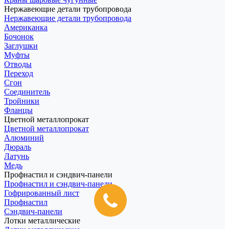
Нержавеющие детали трубопровода
Нержавеющие детали трубопровода
Американка
Бочонок
Заглушки
Муфты
Отводы
Переход
Сгон
Соединитель
Тройники
Фланцы
Цветной металлопрокат
Цветной металлопрокат
Алюминий
Дюраль
Латунь
Медь
Профнастил и сэндвич-панели
Профнастил и сэндвич-панели
Гофрированный лист
Профнастил
Сэндвич-панели
Лотки металлические