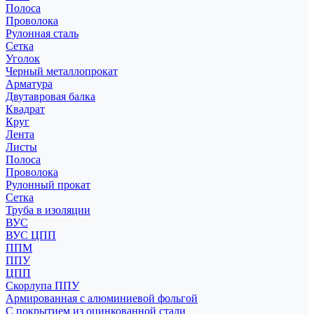
Полоса
Проволока
Рулонная сталь
Сетка
Уголок
Черный металлопрокат
Арматура
Двутавровая балка
Квадрат
Круг
Лента
Листы
Полоса
Проволока
Рулонный прокат
Сетка
Труба в изоляции
ВУС
ВУС ЦПП
ППМ
ППУ
ЦПП
Скорлупа ППУ
Армированная с алюминиевой фольгой
С покрытием из оцинкованной стали