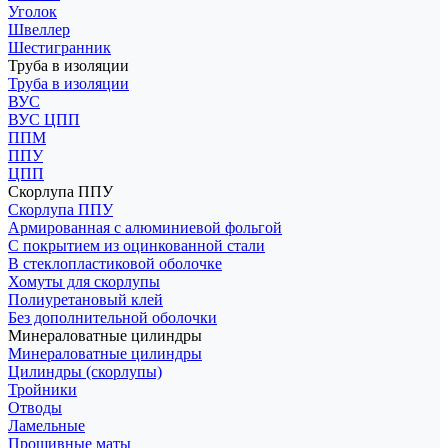
Уголок
Швеллер
Шестигранник
Труба в изоляции
Труба в изоляции
ВУС
ВУС ЦПП
ППМ
ППУ
ЦПП
Скорлупа ППУ
Скорлупа ППУ
Армированная с алюминиевой фольгой
С покрытием из оцинкованной стали
В стеклопластиковой оболочке
Хомуты для скорлупы
Полиуретановый клей
Без дополнительной оболочки
Минераловатные цилиндры
Минераловатные цилиндры
Цилиндры (скорлупы)
Тройники
Отводы
Ламельные
Прошивные маты