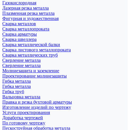
Газокислородная
Лазерная резка металла
Плазменная резка металла
Фигурная и художественная
Сварка металлов
Сварка металлопроката
Сварка арматуры
Сварка швеллера
Сварка металлической балки
Сварка листового металлопроката
Сварка металлических труб
Сверление металла
Сверление металла
Молниезащита и заземление
Проектирование молниезащиты
Гибка металла
Гибка металла
Гибка труб
Вальцовка металла
Правка и резка бухтовой арматуры
Изготовление изделий по чертежу
Услуги проектирования
Доработка чертежей
По готовому чертежу
Пескоструйная обработка металла