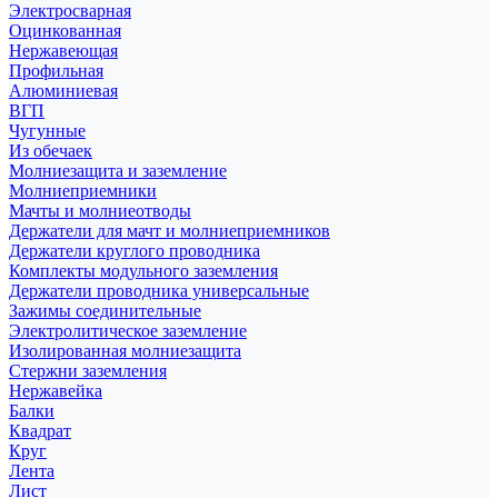
Электросварная
Оцинкованная
Нержавеющая
Профильная
Алюминиевая
ВГП
Чугунные
Из обечаек
Молниезащита и заземление
Молниеприемники
Мачты и молниеотводы
Держатели для мачт и молниеприемников
Держатели круглого проводника
Комплекты модульного заземления
Держатели проводника универсальные
Зажимы соединительные
Электролитическое заземление
Изолированная молниезащита
Стержни заземления
Нержавейка
Балки
Квадрат
Круг
Лента
Лист