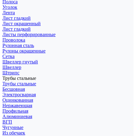
Полоса
Уголок
Лента
Лист гладкий
Лист окрашенный
Лист гладкий
Листы перфорированные
Проволока
Рулонная сталь
Рулоны окрашенные
Сетка
Швеллер гнутый
Швеллер
Штрипс
Трубы стальные
Трубы стальные
Бесшовная
Электросварная
Оцинкованная
Нержавеющая
Профильная
Алюминиевая
ВГП
Чугунные
Из обечаек