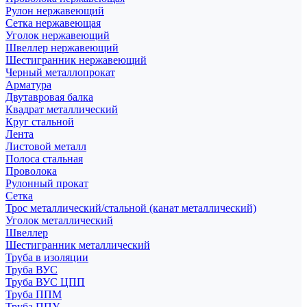
Рулон нержавеющий
Сетка нержавеющая
Уголок нержавеющий
Швеллер нержавеющий
Шестигранник нержавеющий
Черный металлопрокат
Арматура
Двутавровая балка
Квадрат металлический
Круг стальной
Лента
Листовой металл
Полоса стальная
Проволока
Рулонный прокат
Сетка
Трос металлический/стальной (канат металлический)
Уголок металлический
Швеллер
Шестигранник металлический
Труба в изоляции
Труба ВУС
Труба ВУС ЦПП
Труба ППМ
Труба ППУ