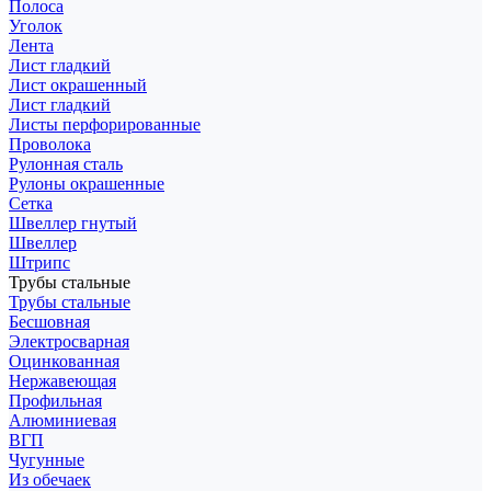
Полоса
Уголок
Лента
Лист гладкий
Лист окрашенный
Лист гладкий
Листы перфорированные
Проволока
Рулонная сталь
Рулоны окрашенные
Сетка
Швеллер гнутый
Швеллер
Штрипс
Трубы стальные
Трубы стальные
Бесшовная
Электросварная
Оцинкованная
Нержавеющая
Профильная
Алюминиевая
ВГП
Чугунные
Из обечаек