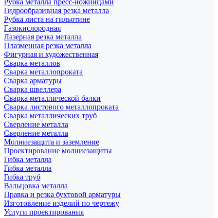
Рубка металла пресс-ножницами
Гидрообразивная резка металла
Рубка листа на гильотине
Газокислородная
Лазерная резка металла
Плазменная резка металла
Фигурная и художественная
Сварка металлов
Сварка металлопроката
Сварка арматуры
Сварка швеллера
Сварка металлической балки
Сварка листового металлопроката
Сварка металлических труб
Сверление металла
Сверление металла
Молниезащита и заземление
Проектирование молниезащиты
Гибка металла
Гибка металла
Гибка труб
Вальцовка металла
Правка и резка бухтовой арматуры
Изготовление изделий по чертежу
Услуги проектирования