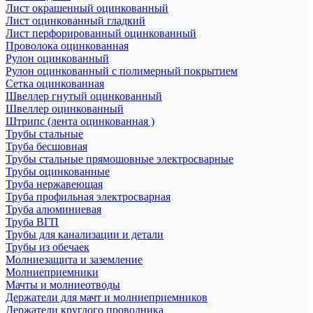
Лист окрашенный оцинкованный
Лист оцинкованный гладкий
Лист перфорированный оцинкованный
Проволока оцинкованная
Рулон оцинкованный
Рулон оцинкованный с полимерный покрытием
Сетка оцинкованная
Швеллер гнутый оцинкованный
Швеллер оцинкованный
Штрипс (лента оцинкованная )
Трубы стальные
Труба бесшовная
Трубы стальные прямошовные электросварные
Трубы оцинкованные
Труба нержавеющая
Труба профильная электросварная
Труба алюминиевая
Труба ВГП
Трубы для канализации и детали
Трубы из обечаек
Молниезащита и заземление
Молниеприемники
Мачты и молниеотводы
Держатели для мачт и молниеприемников
Держатели круглого проводника