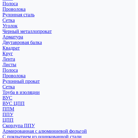
Полоса
Проволока
Рулонная сталь
Сетка
Уголок
Черный металлопрокат
Арматура
Двутавровая балка
Квадрат
Круг
Лента
Листы
Полоса
Проволока
Рулонный прокат
Сетка
Труба в изоляции
ВУС
ВУС ЦПП
ППМ
ППУ
ЦПП
Скорлупа ППУ
Армированная с алюминиевой фольгой
С покрытием из оцинкованной стали