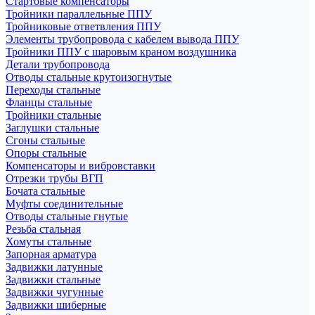
Стартовые компенсаторы
Тройники параллельные ППУ
Тройниковые ответвления ППУ
Элементы трубопровода с кабелем вывода ППУ
Тройники ППУ с шаровым краном воздушника
Детали трубопровода
Отводы стальные крутоизогнутые
Переходы стальные
Фланцы стальные
Тройники стальные
Заглушки стальные
Сгоны стальные
Опоры стальные
Компенсаторы и вибровставки
Отрезки трубы ВГП
Бочата стальные
Муфты соединительные
Отводы стальные гнутые
Резьба стальная
Хомуты стальные
Запорная арматура
Задвижки латунные
Задвижки стальные
Задвижки чугунные
Задвижки шиберные