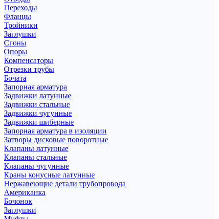
Переходы
Фланцы
Тройники
Заглушки
Сгоны
Опоры
Компенсаторы
Отрезки трубы
Бочата
Запорная арматура
Задвижки латунные
Задвижки стальные
Задвижки чугунные
Задвижки шиберные
Запорная арматура в изоляции
Затворы дисковые поворотные
Клапаны латунные
Клапаны стальные
Клапаны чугунные
Краны конусные латунные
Нержавеющие детали трубопровода
Американка
Бочонок
Заглушки
Муфты