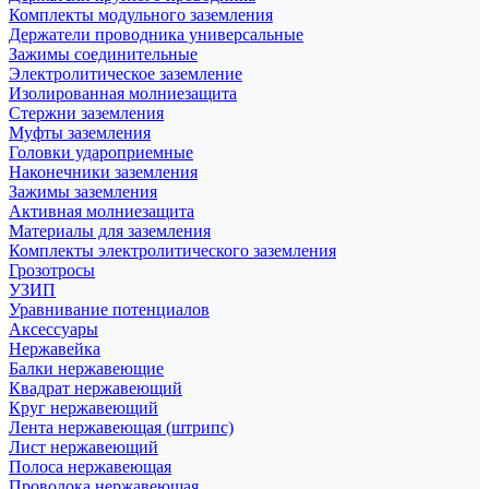
Комплекты модульного заземления
Держатели проводника универсальные
Зажимы соединительные
Электролитическое заземление
Изолированная молниезащита
Стержни заземления
Муфты заземления
Головки удароприемные
Наконечники заземления
Зажимы заземления
Активная молниезащита
Материалы для заземления
Комплекты электролитического заземления
Грозотросы
УЗИП
Уравнивание потенциалов
Аксессуары
Нержавейка
Балки нержавеющие
Квадрат нержавеющий
Круг нержавеющий
Лента нержавеющая (штрипс)
Лист нержавеющий
Полоса нержавеющая
Проволока нержавеющая