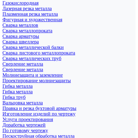
Газокислородная
Лазерная резка металла
Плазменная резка металла
Фигурная и художественная
Сварка металлов
Сварка металлопроката
Сварка арматуры
Сварка швеллера
Сварка металлической балки
Сварка листового металлопроката
Сварка металлических труб
Сверление металла
Сверление металла
Молниезащита и заземление
Проектирование молниезащиты
Гибка металла
Гибка металла
Гибка труб
Вальцовка металла
Правка и резка бухтовой арматуры
Изготовление изделий по чертежу
Услуги проектирования
Доработка чертежей
По готовому чертежу
Пескоструйная обработка металла