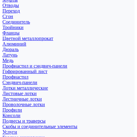
Отводы
Переход
Сгон
Соединитель
Тройники
Фланцы
Цветной металлопрокат
Алюминий
Дюраль
Латунь
Медь
Профнастил и сэндвич-панели
Гофрированный лист
Профнастил
Сэндвич-панели
Лотки металлические
Листовые лотки
Лестничные лотки
Проволочные лотки
Профили
Консоли
Подвесы и траверсы
Скобы и соединительные элементы
Услуги