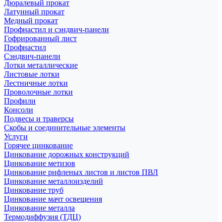
Дюралевый прокат
Латунный прокат
Медный прокат
Профнастил и сэндвич-панели
Гофрированный лист
Профнастил
Сэндвич-панели
Лотки металлические
Листовые лотки
Лестничные лотки
Проволочные лотки
Профили
Консоли
Подвесы и траверсы
Скобы и соединительные элементы
Услуги
Горячее цинкование
Цинкование дорожных конструкций
Цинкование метизов
Цинкование рифленых листов и листов ПВЛ
Цинкование металлоизделий
Цинкование труб
Цинкование мачт освещения
Цинкование металла
Термодиффузия (ТДЦ)