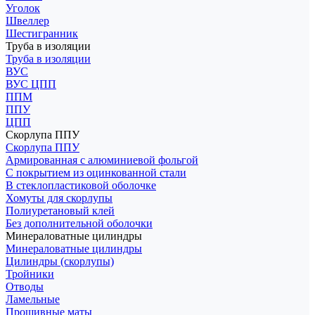
Уголок
Швеллер
Шестигранник
Труба в изоляции
Труба в изоляции
ВУС
ВУС ЦПП
ППМ
ППУ
ЦПП
Скорлупа ППУ
Скорлупа ППУ
Армированная с алюминиевой фольгой
С покрытием из оцинкованной стали
В стеклопластиковой оболочке
Хомуты для скорлупы
Полиуретановый клей
Без дополнительной оболочки
Минераловатные цилиндры
Минераловатные цилиндры
Цилиндры (скорлупы)
Тройники
Отводы
Ламельные
Прошивные маты