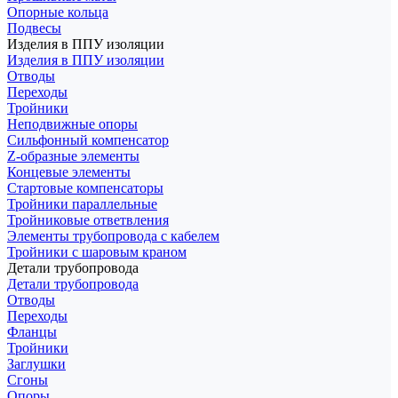
Опорные кольца
Подвесы
Изделия в ППУ изоляции
Изделия в ППУ изоляции
Отводы
Переходы
Тройники
Неподвижные опоры
Cильфонный компенсатор
Z-образные элементы
Концевые элементы
Стартовые компенсаторы
Тройники параллельные
Тройниковые ответвления
Элементы трубопровода с кабелем
Тройники с шаровым краном
Детали трубопровода
Детали трубопровода
Отводы
Переходы
Фланцы
Тройники
Заглушки
Сгоны
Опоры