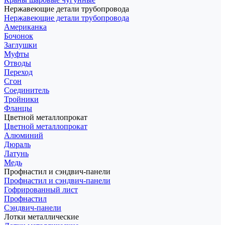
Нержавеющие детали трубопровода
Нержавеющие детали трубопровода
Американка
Бочонок
Заглушки
Муфты
Отводы
Переход
Сгон
Соединитель
Тройники
Фланцы
Цветной металлопрокат
Цветной металлопрокат
Алюминий
Дюраль
Латунь
Медь
Профнастил и сэндвич-панели
Профнастил и сэндвич-панели
Гофрированный лист
Профнастил
Сэндвич-панели
Лотки металлические