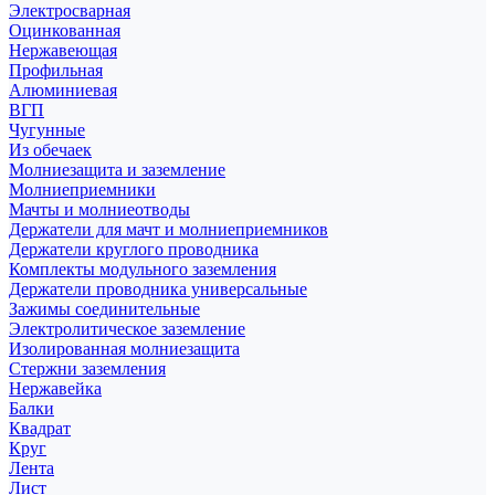
Электросварная
Оцинкованная
Нержавеющая
Профильная
Алюминиевая
ВГП
Чугунные
Из обечаек
Молниезащита и заземление
Молниеприемники
Мачты и молниеотводы
Держатели для мачт и молниеприемников
Держатели круглого проводника
Комплекты модульного заземления
Держатели проводника универсальные
Зажимы соединительные
Электролитическое заземление
Изолированная молниезащита
Стержни заземления
Нержавейка
Балки
Квадрат
Круг
Лента
Лист