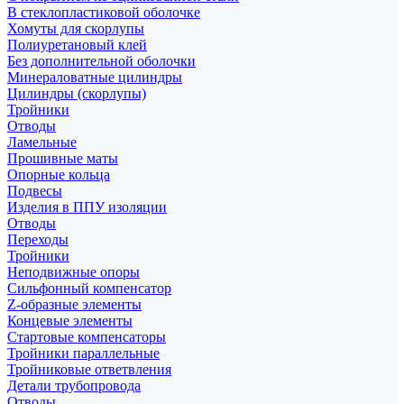
В стеклопластиковой оболочке
Хомуты для скорлупы
Полиуретановый клей
Без дополнительной оболочки
Минераловатные цилиндры
Цилиндры (скорлупы)
Тройники
Отводы
Ламельные
Прошивные маты
Опорные кольца
Подвесы
Изделия в ППУ изоляции
Отводы
Переходы
Тройники
Неподвижные опоры
Cильфонный компенсатор
Z-образные элементы
Концевые элементы
Стартовые компенсаторы
Тройники параллельные
Тройниковые ответвления
Детали трубопровода
Отводы