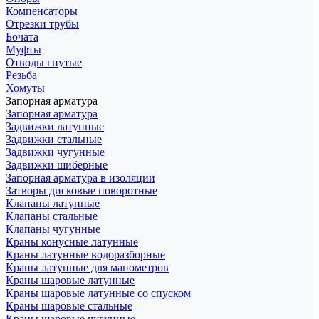
Компенсаторы
Отрезки трубы
Бочата
Муфты
Отводы гнутые
Резьба
Хомуты
Запорная арматура
Запорная арматура
Задвижки латунные
Задвижки стальные
Задвижки чугунные
Задвижки шиберные
Запорная арматура в изоляции
Затворы дисковые поворотные
Клапаны латунные
Клапаны стальные
Клапаны чугунные
Краны конусные латунные
Краны латунные водоразборные
Краны латунные для манометров
Краны шаровые латунные
Краны шаровые латунные со спуском
Краны шаровые стальные
Краны шаровые чугунные