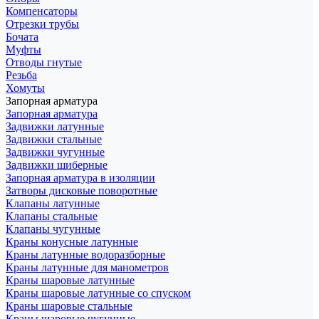
Компенсаторы
Отрезки трубы
Бочата
Муфты
Отводы гнутые
Резьба
Хомуты
Запорная арматура
Запорная арматура
Задвижки латунные
Задвижки стальные
Задвижки чугунные
Задвижки шиберные
Запорная арматура в изоляции
Затворы дисковые поворотные
Клапаны латунные
Клапаны стальные
Клапаны чугунные
Краны конусные латунные
Краны латунные водоразборные
Краны латунные для манометров
Краны шаровые латунные
Краны шаровые латунные со спуском
Краны шаровые стальные
Краны шаровые чугунные