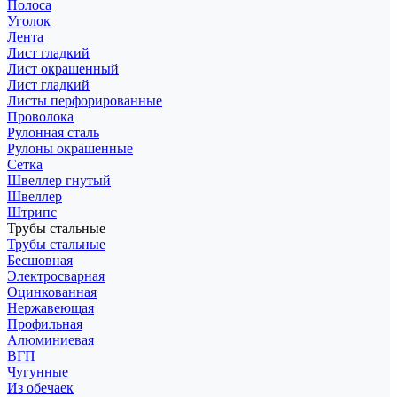
Полоса
Уголок
Лента
Лист гладкий
Лист окрашенный
Лист гладкий
Листы перфорированные
Проволока
Рулонная сталь
Рулоны окрашенные
Сетка
Швеллер гнутый
Швеллер
Штрипс
Трубы стальные
Трубы стальные
Бесшовная
Электросварная
Оцинкованная
Нержавеющая
Профильная
Алюминиевая
ВГП
Чугунные
Из обечаек