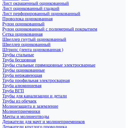
Лист окрашенный оцинкованный
Лист оцинкованный гладкий
Лист перфорированный оцинкованный
Проволока оцинкованная
Рулон оцинкованный
Рулон оцинкованный с полимерный покрытием
Сетка оцинкованная
Швеллер гнутый оцинкованный
Швеллер оцинкованный
Штрипс (лента оцинкованная )
Трубы стальные
Труба бесшовная
Трубы стальные прямошовные электросварные
Трубы оцинкованные
Труба нержавеющая
Труба профильная электросварная
Труба алюминиевая
Труба ВГП
Трубы для канализации и детали
Трубы из обечаек
Молниезащита и заземление
Молниеприемники
Мачты и молниеотводы
Держатели для мачт и молниеприемников
Держатели круглого проводника