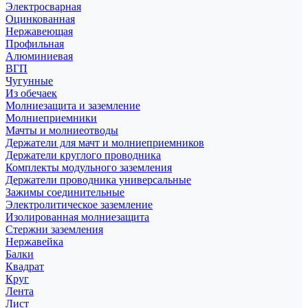
Электросварная
Оцинкованная
Нержавеющая
Профильная
Алюминиевая
ВГП
Чугунные
Из обечаек
Молниезащита и заземление
Молниеприемники
Мачты и молниеотводы
Держатели для мачт и молниеприемников
Держатели круглого проводника
Комплекты модульного заземления
Держатели проводника универсальные
Зажимы соединительные
Электролитическое заземление
Изолированная молниезащита
Стержни заземления
Нержавейка
Балки
Квадрат
Круг
Лента
Лист