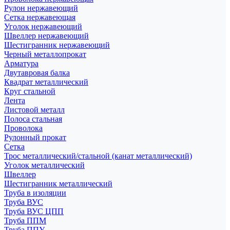
Рулон нержавеющий
Сетка нержавеющая
Уголок нержавеющий
Швеллер нержавеющий
Шестигранник нержавеющий
Черный металлопрокат
Арматура
Двутавровая балка
Квадрат металлический
Круг стальной
Лента
Листовой металл
Полоса стальная
Проволока
Рулонный прокат
Сетка
Трос металлический/стальной (канат металлический)
Уголок металлический
Швеллер
Шестигранник металлический
Труба в изоляции
Труба ВУС
Труба ВУС ЦПП
Труба ППМ
Труба ППУ