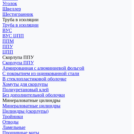
Уголок
Швеллер
Шестигранник
Труба в изоляции
Труба в изоляции
ВУС
ВУС ЦПП
ППМ
ППУ
ЦПП
Скорлупа ППУ
Скорлупа ППУ
Армированная с алюминиевой фольгой
С покрытием из оцинкованной стали
В стеклопластиковой оболочке
Хомуты для скорлупы
Полиуретановый клей
Без дополнительной оболочки
Минераловатные цилиндры
Минераловатные цилиндры
Цилиндры (скорлупы)
Тройники
Отводы
Ламельные
Прошивные маты