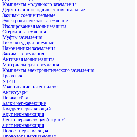
Комплекты модульного заземления
Держатели проводника универсальные
Зажимы соединительные
Электролитическое заземление
Изолированная молниезащита
Стержни заземления
Муфты заземления
Головки удароприемные
Наконечники заземления
Зажимы заземления
Активная молниезащита
Материалы для заземления
Комплекты электролитического заземления
Грозотросы
УЗИП
Уравнивание потенциалов
Аксессуары
Нержавейка
Балки нержавеющие
Квадрат нержавеющий
Круг нержавеющий
Лента нержавеющая (штрипс)
Лист нержавеющий
Полоса нержавеющая
Проволока нержавеющая