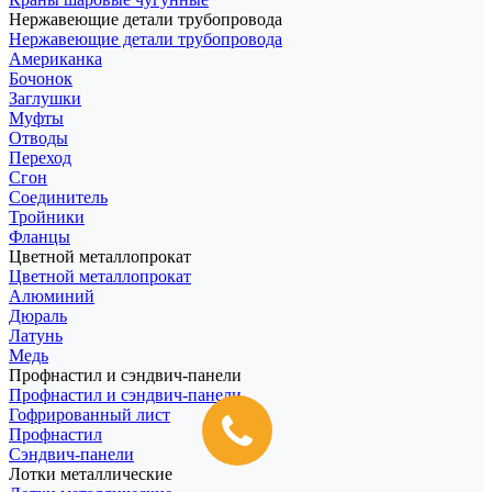
Нержавеющие детали трубопровода
Нержавеющие детали трубопровода
Американка
Бочонок
Заглушки
Муфты
Отводы
Переход
Сгон
Соединитель
Тройники
Фланцы
Цветной металлопрокат
Цветной металлопрокат
Алюминий
Дюраль
Латунь
Медь
Профнастил и сэндвич-панели
Профнастил и сэндвич-панели
Гофрированный лист
Профнастил
Сэндвич-панели
Лотки металлические