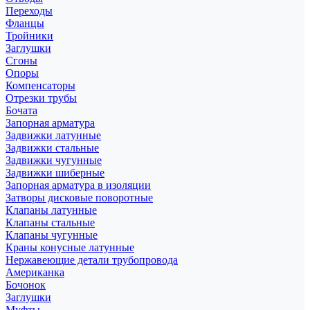
Переходы
Фланцы
Тройники
Заглушки
Сгоны
Опоры
Компенсаторы
Отрезки трубы
Бочата
Запорная арматура
Задвижки латунные
Задвижки стальные
Задвижки чугунные
Задвижки шиберные
Запорная арматура в изоляции
Затворы дисковые поворотные
Клапаны латунные
Клапаны стальные
Клапаны чугунные
Краны конусные латунные
Нержавеющие детали трубопровода
Американка
Бочонок
Заглушки
Муфты