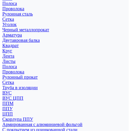
Полоса
Проволока
Рулонная сталь
Сетка
Уголок
Черный металлопрокат
Арматура
Двутавровая балка
Квадрат
Круг
Лента
Листы
Полоса
Проволока
Рулонный прокат
Сетка
Труба в изоляции
ВУС
ВУС ЦПП
ППМ
ППУ
ЦПП
Скорлупа ППУ
Армированная с алюминиевой фольгой
С покрытием из оцинкованной стали