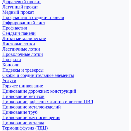
Дюралевый прокат
Латунный прокат
Медный прокат
Профнастил и сэндвич-панели
Гофрированный лист
Профнастил
Сэндвич-панели
Лотки металлические
Листовые лотки
Лестничные лотки
Проволочные лотки
Профили
Консоли
Подвесы и траверсы
Скобы и соединительные элементы
Услуги
Горячее цинкование
Цинкование дорожных конструкций
Цинкование метизов
Цинкование рифленых листов и листов ПВЛ
Цинкование металлоизделий
Цинкование труб
Цинкование мачт освещения
Цинкование металла
Термодиффузия (ТДЦ)