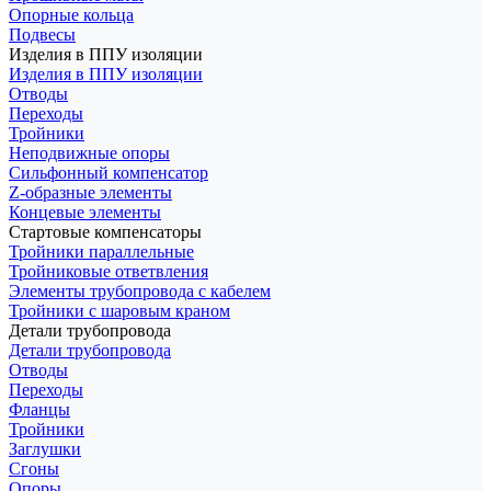
Опорные кольца
Подвесы
Изделия в ППУ изоляции
Изделия в ППУ изоляции
Отводы
Переходы
Тройники
Неподвижные опоры
Cильфонный компенсатор
Z-образные элементы
Концевые элементы
Стартовые компенсаторы
Тройники параллельные
Тройниковые ответвления
Элементы трубопровода с кабелем
Тройники с шаровым краном
Детали трубопровода
Детали трубопровода
Отводы
Переходы
Фланцы
Тройники
Заглушки
Сгоны
Опоры