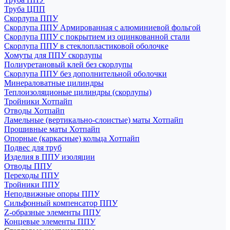
Труба ЦПП
Скорлупа ППУ
Скорлупа ППУ Армированная с алюминиевой фольгой
Скорлупа ППУ с покрытием из оцинкованной стали
Скорлупа ППУ в стеклопластиковой оболочке
Хомуты для ППУ скорлупы
Полиуретановый клей без скорлупы
Скорлупа ППУ без дополнительной оболочки
Минераловатные цилиндры
Теплоизоляционые цилиндры (скорлупы)
Тройники Хотпайп
Отводы Хотпайп
Ламельные (вертикально-слоистые) маты Хотпайп
Прошивные маты Хотпайп
Опорные (каркасные) кольца Хотпайп
Подвес для труб
Изделия в ППУ изоляции
Отводы ППУ
Переходы ППУ
Тройники ППУ
Неподвижные опоры ППУ
Cильфонный компенсатор ППУ
Z-образные элементы ППУ
Концевые элементы ППУ