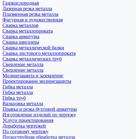
Газокислородная
Лазерная резка металла
Плазменная резка металла
Фигурная и художественная
Сварка металлов
Сварка металлопроката
Сварка арматуры
Сварка швеллера
Сварка металлической балки
Сварка листового металлопроката
Сварка металлических труб
Сверление металла
Сверление металла
Молниезащита и заземление
Проектирование молниезащиты
Гибка металла
Гибка металла
Гибка труб
Вальцовка металла
Правка и резка бухтовой арматуры
Изготовление изделий по чертежу
Услуги проектирования
Доработка чертежей
По готовому чертежу
Пескоструйная обработка металла