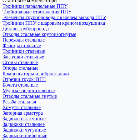
Стартовые компенсаторы
Тройники параллельные ППУ
Тройниковые ответвления ППУ
Элементы трубопровода с кабелем вывода ППУ
Тройники ППУ с шаровым краном воздушника
Детали трубопровода
Отводы стальные крутоизогнутые
Переходы стальные
Фланцы стальные
Тройники стальные
Заглушки стальные
Сгоны стальные
Опоры стальные
Компенсаторы и вибровставки
Отрезки трубы ВГП
Бочата стальные
Муфты соединительные
Отводы стальные гнутые
Резьба стальная
Хомуты стальные
Запорная арматура
Задвижки латунные
Задвижки стальные
Задвижки чугунные
Задвижки шиберные