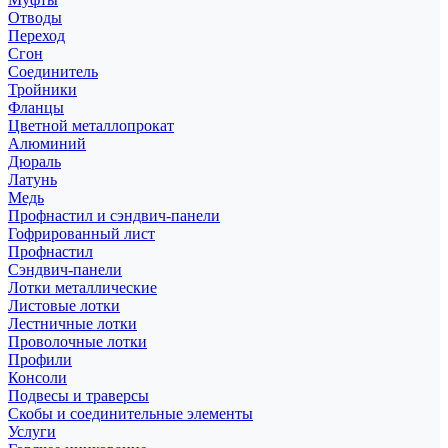
Отводы
Переход
Сгон
Соединитель
Тройники
Фланцы
Цветной металлопрокат
Алюминий
Дюраль
Латунь
Медь
Профнастил и сэндвич-панели
Гофрированный лист
Профнастил
Сэндвич-панели
Лотки металлические
Листовые лотки
Лестничные лотки
Проволочные лотки
Профили
Консоли
Подвесы и траверсы
Скобы и соединительные элементы
Услуги