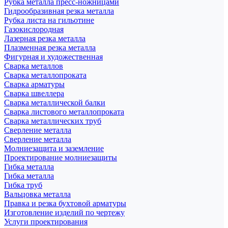
Рубка металла пресс-ножницами
Гидрообразивная резка металла
Рубка листа на гильотине
Газокислородная
Лазерная резка металла
Плазменная резка металла
Фигурная и художественная
Сварка металлов
Сварка металлопроката
Сварка арматуры
Сварка швеллера
Сварка металлической балки
Сварка листового металлопроката
Сварка металлических труб
Сверление металла
Сверление металла
Молниезащита и заземление
Проектирование молниезащиты
Гибка металла
Гибка металла
Гибка труб
Вальцовка металла
Правка и резка бухтовой арматуры
Изготовление изделий по чертежу
Услуги проектирования