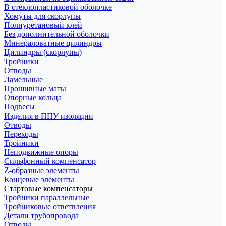
В стеклопластиковой оболочке
Хомуты для скорлупы
Полиуретановый клей
Без дополнительной оболочки
Минераловатные цилиндры
Цилиндры (скорлупы)
Тройники
Отводы
Ламельные
Прошивные маты
Опорные кольца
Подвесы
Изделия в ППУ изоляции
Отводы
Переходы
Тройники
Неподвижные опоры
Cильфонный компенсатор
Z-образные элементы
Концевые элементы
Стартовые компенсаторы
Тройники параллельные
Тройниковые ответвления
Детали трубопровода
Отводы