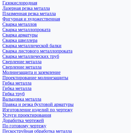
Газокислородная
Лазерная резка металла
Плазменная резка металла
Фигурная и художественная
Сварка металлов
Сварка металлопроката
Сварка арматуры
Сварка швеллера
Сварка металлической балки
Сварка листового металлопроката
Сварка металлических труб
Сверление металла
Сверление металла
Молниезащита и заземление
Проектирование молниезащиты
Гибка металла
Гибка металла
Гибка труб
Вальцовка металла
Правка и резка бухтовой арматуры
Изготовление изделий по чертежу
Услуги проектирования
Доработка чертежей
По готовому чертежу
Пескоструйная обработка металла