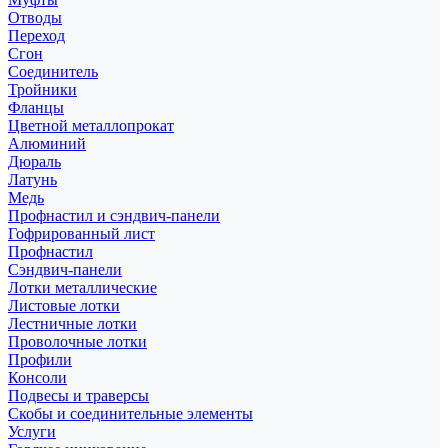
Отводы
Переход
Сгон
Соединитель
Тройники
Фланцы
Цветной металлопрокат
Алюминий
Дюраль
Латунь
Медь
Профнастил и сэндвич-панели
Гофрированный лист
Профнастил
Сэндвич-панели
Лотки металлические
Листовые лотки
Лестничные лотки
Проволочные лотки
Профили
Консоли
Подвесы и траверсы
Скобы и соединительные элементы
Услуги