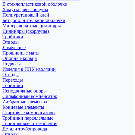
В стеклопластиковой оболочке
Хомуты для скорлупы
Полиуретановый клей
Без дополнительной оболочки
Минераловатные цилиндры
Цилиндры (скорлупы)
Тройники
Отводы
Ламельные
Прошивные маты
Опорные кольца
Подвесы
Изделия в ППУ изоляции
Отводы
Переходы
Тройники
Неподвижные опоры
Cильфонный компенсатор
Z-образные элементы
Концевые элементы
Стартовые компенсаторы
Тройники параллельные
Тройниковые ответвления
Детали трубопровода
Отводы