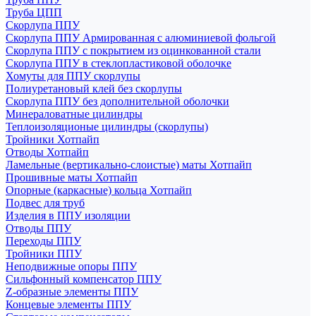
Труба ЦПП
Скорлупа ППУ
Скорлупа ППУ Армированная с алюминиевой фольгой
Скорлупа ППУ с покрытием из оцинкованной стали
Скорлупа ППУ в стеклопластиковой оболочке
Хомуты для ППУ скорлупы
Полиуретановый клей без скорлупы
Скорлупа ППУ без дополнительной оболочки
Минераловатные цилиндры
Теплоизоляционые цилиндры (скорлупы)
Тройники Хотпайп
Отводы Хотпайп
Ламельные (вертикально-слоистые) маты Хотпайп
Прошивные маты Хотпайп
Опорные (каркасные) кольца Хотпайп
Подвес для труб
Изделия в ППУ изоляции
Отводы ППУ
Переходы ППУ
Тройники ППУ
Неподвижные опоры ППУ
Cильфонный компенсатор ППУ
Z-образные элементы ППУ
Концевые элементы ППУ