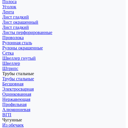
Полоса
Уголок
Лента
Лист гладкий
Лист окрашенный
Лист гладкий
Листы перфорированные
Проволока
Рулонная сталь
Рулоны окрашенные
Сетка
Швеллер гнутый
Швеллер
Штрипс
Трубы стальные
Трубы стальные
Бесшовная
Электросварная
Оцинкованная
Нержавеющая
Профильная
Алюминиевая
ВГП
Чугунные
Из обечаек