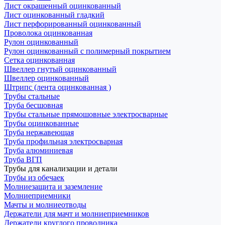
Лист окрашенный оцинкованный
Лист оцинкованный гладкий
Лист перфорированный оцинкованный
Проволока оцинкованная
Рулон оцинкованный
Рулон оцинкованный с полимерный покрытием
Сетка оцинкованная
Швеллер гнутый оцинкованный
Швеллер оцинкованный
Штрипс (лента оцинкованная )
Трубы стальные
Труба бесшовная
Трубы стальные прямошовные электросварные
Трубы оцинкованные
Труба нержавеющая
Труба профильная электросварная
Труба алюминиевая
Труба ВГП
Трубы для канализации и детали
Трубы из обечаек
Молниезащита и заземление
Молниеприемники
Мачты и молниеотводы
Держатели для мачт и молниеприемников
Держатели круглого проводника