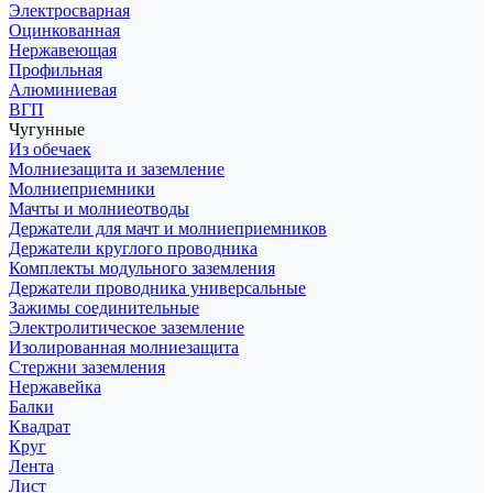
Электросварная
Оцинкованная
Нержавеющая
Профильная
Алюминиевая
ВГП
Чугунные
Из обечаек
Молниезащита и заземление
Молниеприемники
Мачты и молниеотводы
Держатели для мачт и молниеприемников
Держатели круглого проводника
Комплекты модульного заземления
Держатели проводника универсальные
Зажимы соединительные
Электролитическое заземление
Изолированная молниезащита
Стержни заземления
Нержавейка
Балки
Квадрат
Круг
Лента
Лист