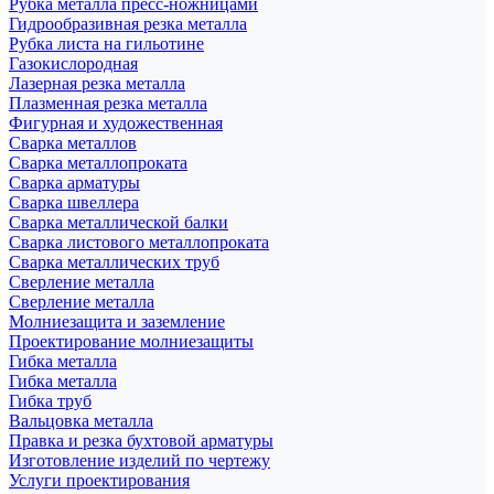
Рубка металла пресс-ножницами
Гидрообразивная резка металла
Рубка листа на гильотине
Газокислородная
Лазерная резка металла
Плазменная резка металла
Фигурная и художественная
Сварка металлов
Сварка металлопроката
Сварка арматуры
Сварка швеллера
Сварка металлической балки
Сварка листового металлопроката
Сварка металлических труб
Сверление металла
Сверление металла
Молниезащита и заземление
Проектирование молниезащиты
Гибка металла
Гибка металла
Гибка труб
Вальцовка металла
Правка и резка бухтовой арматуры
Изготовление изделий по чертежу
Услуги проектирования