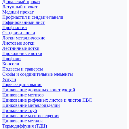
Дюралевый прокат
Латунный прокат
Медный прокат
Профнастил и сэндвич-панели
Гофрированный лист
Профнастил
Сэндвич-панели
Лотки металлические
Листовые лотки
Лестничные лотки
Проволочные лотки
Профили
Консоли
Подвесы и траверсы
Скобы и соединительные элементы
Услуги
Горячее цинкование
Цинкование дорожных конструкций
Цинкование метизов
Цинкование рифленых листов и листов ПВЛ
Цинкование металлоизделий
Цинкование труб
Цинкование мачт освещения
Цинкование металла
Термодиффузия (ТДЦ)