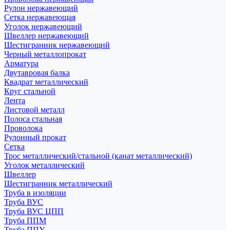
Рулон нержавеющий
Сетка нержавеющая
Уголок нержавеющий
Швеллер нержавеющий
Шестигранник нержавеющий
Черный металлопрокат
Арматура
Двутавровая балка
Квадрат металлический
Круг стальной
Лента
Листовой металл
Полоса стальная
Проволока
Рулонный прокат
Сетка
Трос металлический/стальной (канат металлический)
Уголок металлический
Швеллер
Шестигранник металлический
Труба в изоляции
Труба ВУС
Труба ВУС ЦПП
Труба ППМ
Труба ППУ