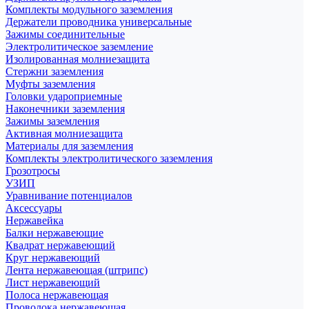
Комплекты модульного заземления
Держатели проводника универсальные
Зажимы соединительные
Электролитическое заземление
Изолированная молниезащита
Стержни заземления
Муфты заземления
Головки удароприемные
Наконечники заземления
Зажимы заземления
Активная молниезащита
Материалы для заземления
Комплекты электролитического заземления
Грозотросы
УЗИП
Уравнивание потенциалов
Аксессуары
Нержавейка
Балки нержавеющие
Квадрат нержавеющий
Круг нержавеющий
Лента нержавеющая (штрипс)
Лист нержавеющий
Полоса нержавеющая
Проволока нержавеющая