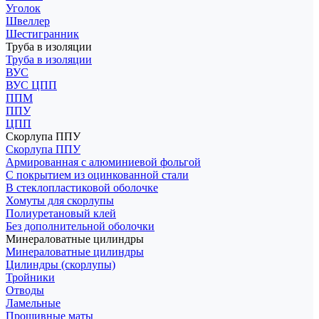
Уголок
Швеллер
Шестигранник
Труба в изоляции
Труба в изоляции
ВУС
ВУС ЦПП
ППМ
ППУ
ЦПП
Скорлупа ППУ
Скорлупа ППУ
Армированная с алюминиевой фольгой
С покрытием из оцинкованной стали
В стеклопластиковой оболочке
Хомуты для скорлупы
Полиуретановый клей
Без дополнительной оболочки
Минераловатные цилиндры
Минераловатные цилиндры
Цилиндры (скорлупы)
Тройники
Отводы
Ламельные
Прошивные маты