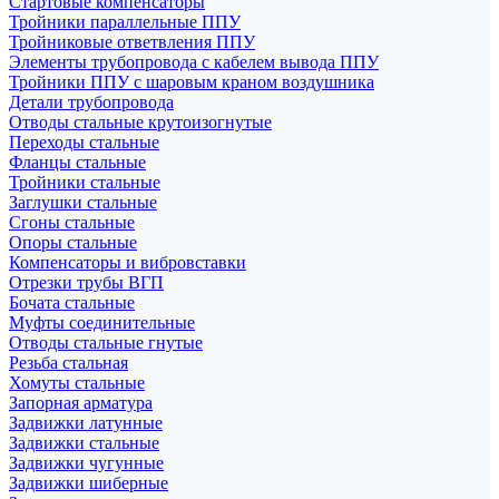
Стартовые компенсаторы
Тройники параллельные ППУ
Тройниковые ответвления ППУ
Элементы трубопровода с кабелем вывода ППУ
Тройники ППУ с шаровым краном воздушника
Детали трубопровода
Отводы стальные крутоизогнутые
Переходы стальные
Фланцы стальные
Тройники стальные
Заглушки стальные
Сгоны стальные
Опоры стальные
Компенсаторы и вибровставки
Отрезки трубы ВГП
Бочата стальные
Муфты соединительные
Отводы стальные гнутые
Резьба стальная
Хомуты стальные
Запорная арматура
Задвижки латунные
Задвижки стальные
Задвижки чугунные
Задвижки шиберные