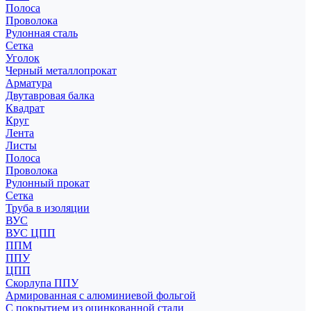
Полоса
Проволока
Рулонная сталь
Сетка
Уголок
Черный металлопрокат
Арматура
Двутавровая балка
Квадрат
Круг
Лента
Листы
Полоса
Проволока
Рулонный прокат
Сетка
Труба в изоляции
ВУС
ВУС ЦПП
ППМ
ППУ
ЦПП
Скорлупа ППУ
Армированная с алюминиевой фольгой
С покрытием из оцинкованной стали