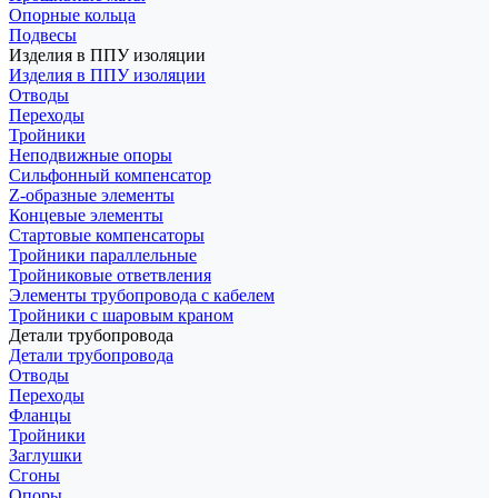
Опорные кольца
Подвесы
Изделия в ППУ изоляции
Изделия в ППУ изоляции
Отводы
Переходы
Тройники
Неподвижные опоры
Cильфонный компенсатор
Z-образные элементы
Концевые элементы
Стартовые компенсаторы
Тройники параллельные
Тройниковые ответвления
Элементы трубопровода с кабелем
Тройники с шаровым краном
Детали трубопровода
Детали трубопровода
Отводы
Переходы
Фланцы
Тройники
Заглушки
Сгоны
Опоры