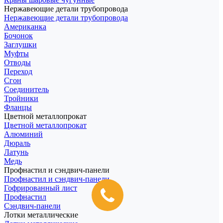
Нержавеющие детали трубопровода
Нержавеющие детали трубопровода
Американка
Бочонок
Заглушки
Муфты
Отводы
Переход
Сгон
Соединитель
Тройники
Фланцы
Цветной металлопрокат
Цветной металлопрокат
Алюминий
Дюраль
Латунь
Медь
Профнастил и сэндвич-панели
Профнастил и сэндвич-панели
Гофрированный лист
Профнастил
Сэндвич-панели
Лотки металлические