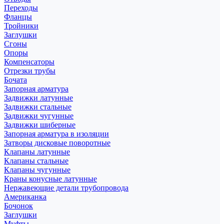
Переходы
Фланцы
Тройники
Заглушки
Сгоны
Опоры
Компенсаторы
Отрезки трубы
Бочата
Запорная арматура
Задвижки латунные
Задвижки стальные
Задвижки чугунные
Задвижки шиберные
Запорная арматура в изоляции
Затворы дисковые поворотные
Клапаны латунные
Клапаны стальные
Клапаны чугунные
Краны конусные латунные
Нержавеющие детали трубопровода
Американка
Бочонок
Заглушки
Муфты