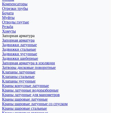
Компенсаторы
Отрезки трубы
Бочата
Муфты
Отводы гнутые
Резьба
Хомуты
Запорная арматура
Запорная арматура
Задвижки латунные
Задвижки стальные
Задвижки чугунные
Задвижки шиберные
Запорная арматура в изоляции
Затворы дисковые поворотные
Клапаны латунные
Клапаны стальные
Клапаны чугунные
Краны конусные латунные
Краны латунные водоразборные
Краны латунные для манометров
Краны шаровые латунные
Краны шаровые латунные со спуском
Краны шаровые стальные
Краны шаровые чугунные