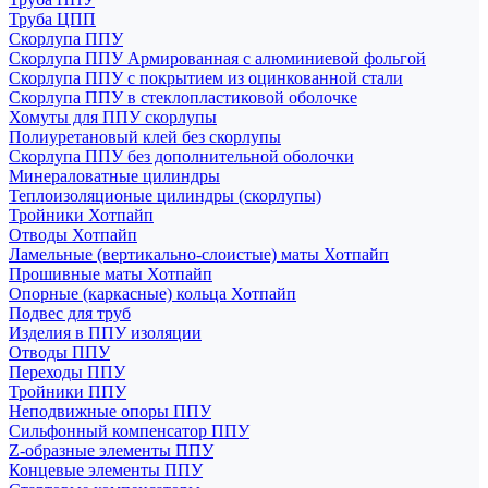
Труба ЦПП
Скорлупа ППУ
Скорлупа ППУ Армированная с алюминиевой фольгой
Скорлупа ППУ с покрытием из оцинкованной стали
Скорлупа ППУ в стеклопластиковой оболочке
Хомуты для ППУ скорлупы
Полиуретановый клей без скорлупы
Скорлупа ППУ без дополнительной оболочки
Минераловатные цилиндры
Теплоизоляционые цилиндры (скорлупы)
Тройники Хотпайп
Отводы Хотпайп
Ламельные (вертикально-слоистые) маты Хотпайп
Прошивные маты Хотпайп
Опорные (каркасные) кольца Хотпайп
Подвес для труб
Изделия в ППУ изоляции
Отводы ППУ
Переходы ППУ
Тройники ППУ
Неподвижные опоры ППУ
Cильфонный компенсатор ППУ
Z-образные элементы ППУ
Концевые элементы ППУ