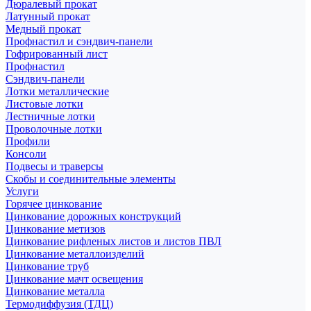
Дюралевый прокат
Латунный прокат
Медный прокат
Профнастил и сэндвич-панели
Гофрированный лист
Профнастил
Сэндвич-панели
Лотки металлические
Листовые лотки
Лестничные лотки
Проволочные лотки
Профили
Консоли
Подвесы и траверсы
Скобы и соединительные элементы
Услуги
Горячее цинкование
Цинкование дорожных конструкций
Цинкование метизов
Цинкование рифленых листов и листов ПВЛ
Цинкование металлоизделий
Цинкование труб
Цинкование мачт освещения
Цинкование металла
Термодиффузия (ТДЦ)