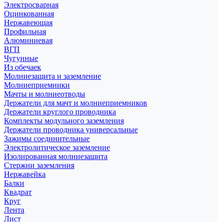
Электросварная
Оцинкованная
Нержавеющая
Профильная
Алюминиевая
ВГП
Чугунные
Из обечаек
Молниезащита и заземление
Молниеприемники
Мачты и молниеотводы
Держатели для мачт и молниеприемников
Держатели круглого проводника
Комплекты модульного заземления
Держатели проводника универсальные
Зажимы соединительные
Электролитическое заземление
Изолированная молниезащита
Стержни заземления
Нержавейка
Балки
Квадрат
Круг
Лента
Лист