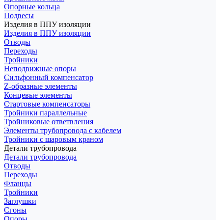
Опорные кольца
Подвесы
Изделия в ППУ изоляции
Изделия в ППУ изоляции
Отводы
Переходы
Тройники
Неподвижные опоры
Cильфонный компенсатор
Z-образные элементы
Концевые элементы
Стартовые компенсаторы
Тройники параллельные
Тройниковые ответвления
Элементы трубопровода с кабелем
Тройники с шаровым краном
Детали трубопровода
Детали трубопровода
Отводы
Переходы
Фланцы
Тройники
Заглушки
Сгоны
Опоры