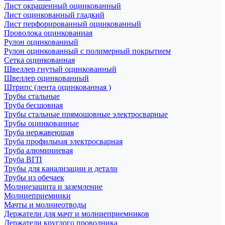
Лист окрашенный оцинкованный
Лист оцинкованный гладкий
Лист перфорированный оцинкованный
Проволока оцинкованная
Рулон оцинкованный
Рулон оцинкованный с полимерный покрытием
Сетка оцинкованная
Швеллер гнутый оцинкованный
Швеллер оцинкованный
Штрипс (лента оцинкованная )
Трубы стальные
Труба бесшовная
Трубы стальные прямошовные электросварные
Трубы оцинкованные
Труба нержавеющая
Труба профильная электросварная
Труба алюминиевая
Труба ВГП
Трубы для канализации и детали
Трубы из обечаек
Молниезащита и заземление
Молниеприемники
Мачты и молниеотводы
Держатели для мачт и молниеприемников
Держатели круглого проводника