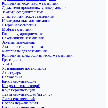
Комплекты модульного заземления
Держатели проводника универсальные
Зажимы соединительные
Электролитическое заземление
Изолированная молниезащита
Стержни заземления
Муфты заземления
Головки удароприемные
Наконечники заземления
Зажимы заземления
Активная молниезащита
Материалы для заземления
Комплекты электролитического заземления
Грозотросы
УЗИП
Уравнивание потенциалов
Аксессуары
Нержавейка
Балки нержавеющие
Квадрат нержавеющий
Круг нержавеющий
Лента нержавеющая (штрипс)
Лист нержавеющий
Полоса нержавеющая
Проволока нержавеющая