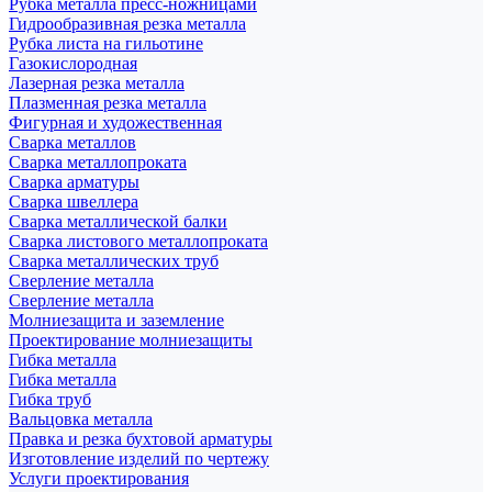
Рубка металла пресс-ножницами
Гидрообразивная резка металла
Рубка листа на гильотине
Газокислородная
Лазерная резка металла
Плазменная резка металла
Фигурная и художественная
Сварка металлов
Сварка металлопроката
Сварка арматуры
Сварка швеллера
Сварка металлической балки
Сварка листового металлопроката
Сварка металлических труб
Сверление металла
Сверление металла
Молниезащита и заземление
Проектирование молниезащиты
Гибка металла
Гибка металла
Гибка труб
Вальцовка металла
Правка и резка бухтовой арматуры
Изготовление изделий по чертежу
Услуги проектирования