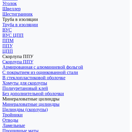
Уголок
Швеллер
Шестигранник
Труба в изоляции
Труба в изоляции
ВУС
ВУС ЦПП
ППМ
ППУ
ЦПП
Скорлупа ППУ
Скорлупа ППУ
Армированная с алюминиевой фольгой
С покрытием из оцинкованной стали
В стеклопластиковой оболочке
Хомуты для скорлупы
Полиуретановый клей
Без дополнительной оболочки
Минераловатные цилиндры
Минераловатные цилиндры
Цилиндры (скорлупы)
Тройники
Отводы
Ламельные
Прошивные маты