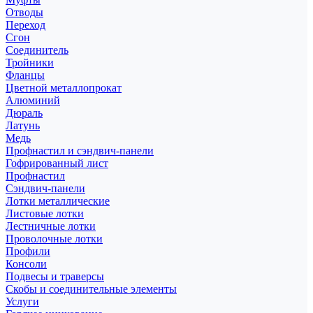
Отводы
Переход
Сгон
Соединитель
Тройники
Фланцы
Цветной металлопрокат
Алюминий
Дюраль
Латунь
Медь
Профнастил и сэндвич-панели
Гофрированный лист
Профнастил
Сэндвич-панели
Лотки металлические
Листовые лотки
Лестничные лотки
Проволочные лотки
Профили
Консоли
Подвесы и траверсы
Скобы и соединительные элементы
Услуги