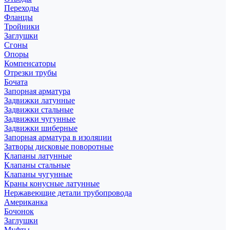
Переходы
Фланцы
Тройники
Заглушки
Сгоны
Опоры
Компенсаторы
Отрезки трубы
Бочата
Запорная арматура
Задвижки латунные
Задвижки стальные
Задвижки чугунные
Задвижки шиберные
Запорная арматура в изоляции
Затворы дисковые поворотные
Клапаны латунные
Клапаны стальные
Клапаны чугунные
Краны конусные латунные
Нержавеющие детали трубопровода
Американка
Бочонок
Заглушки
Муфты