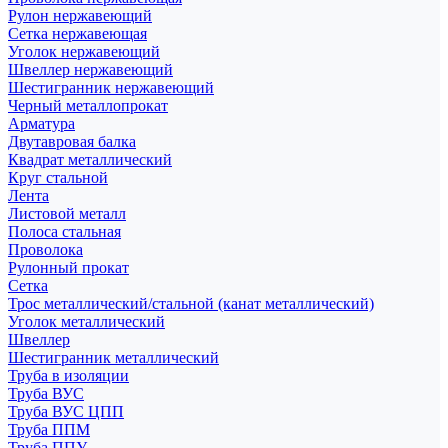
Рулон нержавеющий
Сетка нержавеющая
Уголок нержавеющий
Швеллер нержавеющий
Шестигранник нержавеющий
Черный металлопрокат
Арматура
Двутавровая балка
Квадрат металлический
Круг стальной
Лента
Листовой металл
Полоса стальная
Проволока
Рулонный прокат
Сетка
Трос металлический/стальной (канат металлический)
Уголок металлический
Швеллер
Шестигранник металлический
Труба в изоляции
Труба ВУС
Труба ВУС ЦПП
Труба ППМ
Труба ППУ