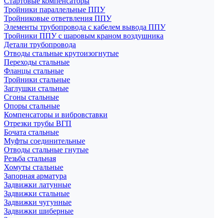
Стартовые компенсаторы
Тройники параллельные ППУ
Тройниковые ответвления ППУ
Элементы трубопровода с кабелем вывода ППУ
Тройники ППУ с шаровым краном воздушника
Детали трубопровода
Отводы стальные крутоизогнутые
Переходы стальные
Фланцы стальные
Тройники стальные
Заглушки стальные
Сгоны стальные
Опоры стальные
Компенсаторы и вибровставки
Отрезки трубы ВГП
Бочата стальные
Муфты соединительные
Отводы стальные гнутые
Резьба стальная
Хомуты стальные
Запорная арматура
Задвижки латунные
Задвижки стальные
Задвижки чугунные
Задвижки шиберные