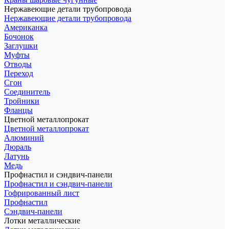
Нержавеющие детали трубопровода
Нержавеющие детали трубопровода
Американка
Бочонок
Заглушки
Муфты
Отводы
Переход
Сгон
Соединитель
Тройники
Фланцы
Цветной металлопрокат
Цветной металлопрокат
Алюминий
Дюраль
Латунь
Медь
Профнастил и сэндвич-панели
Профнастил и сэндвич-панели
Гофрированный лист
Профнастил
Сэндвич-панели
Лотки металлические