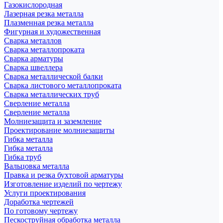
Газокислородная
Лазерная резка металла
Плазменная резка металла
Фигурная и художественная
Сварка металлов
Сварка металлопроката
Сварка арматуры
Сварка швеллера
Сварка металлической балки
Сварка листового металлопроката
Сварка металлических труб
Сверление металла
Сверление металла
Молниезащита и заземление
Проектирование молниезащиты
Гибка металла
Гибка металла
Гибка труб
Вальцовка металла
Правка и резка бухтовой арматуры
Изготовление изделий по чертежу
Услуги проектирования
Доработка чертежей
По готовому чертежу
Пескоструйная обработка металла