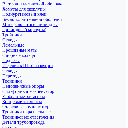
В стеклопластиковой оболочке
Хомуты для скорлупы
Полиуретановый клей
Без дополнительной оболочки
Минераловатные цилиндры
Цилиндры (скорлупы)
Тройники
Отводы
Ламельные
Прошивные маты
Опорные кольца
Подвесы
Изделия в ППУ изоляции
Отводы
Переходы
Тройники
Неподвижные опоры
Cильфонный компенсатор
Z-образные элементы
Концевые элементы
Стартовые компенсаторы
Тройники параллельные
Тройниковые ответвления
Детали трубопровода
Отводы