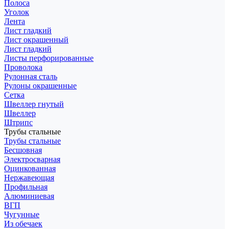
Полоса
Уголок
Лента
Лист гладкий
Лист окрашенный
Лист гладкий
Листы перфорированные
Проволока
Рулонная сталь
Рулоны окрашенные
Сетка
Швеллер гнутый
Швеллер
Штрипс
Трубы стальные
Трубы стальные
Бесшовная
Электросварная
Оцинкованная
Нержавеющая
Профильная
Алюминиевая
ВГП
Чугунные
Из обечаек