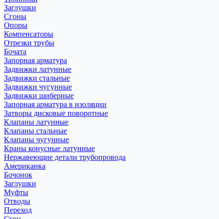
Заглушки
Сгоны
Опоры
Компенсаторы
Отрезки трубы
Бочата
Запорная арматура
Задвижки латунные
Задвижки стальные
Задвижки чугунные
Задвижки шиберные
Запорная арматура в изоляции
Затворы дисковые поворотные
Клапаны латунные
Клапаны стальные
Клапаны чугунные
Краны конусные латунные
Нержавеющие детали трубопровода
Американка
Бочонок
Заглушки
Муфты
Отводы
Переход
Сгон