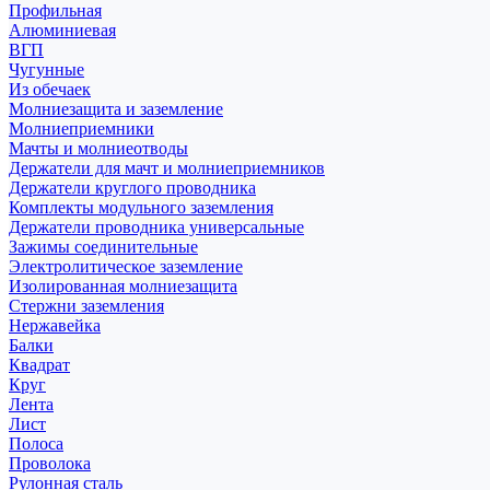
Профильная
Алюминиевая
ВГП
Чугунные
Из обечаек
Молниезащита и заземление
Молниеприемники
Мачты и молниеотводы
Держатели для мачт и молниеприемников
Держатели круглого проводника
Комплекты модульного заземления
Держатели проводника универсальные
Зажимы соединительные
Электролитическое заземление
Изолированная молниезащита
Стержни заземления
Нержавейка
Балки
Квадрат
Круг
Лента
Лист
Полоса
Проволока
Рулонная сталь