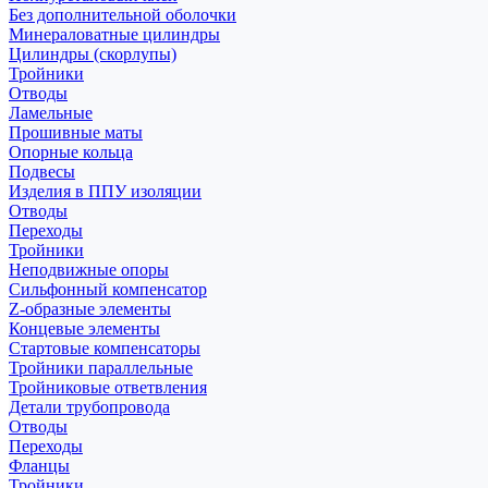
Без дополнительной оболочки
Минераловатные цилиндры
Цилиндры (скорлупы)
Тройники
Отводы
Ламельные
Прошивные маты
Опорные кольца
Подвесы
Изделия в ППУ изоляции
Отводы
Переходы
Тройники
Неподвижные опоры
Cильфонный компенсатор
Z-образные элементы
Концевые элементы
Стартовые компенсаторы
Тройники параллельные
Тройниковые ответвления
Детали трубопровода
Отводы
Переходы
Фланцы
Тройники