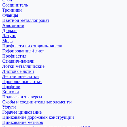
Соединитель
Тройники
Фланцы
Цветной металлопрокат
Алюминий
Дюраль
Латунь
Медь
Профнастил и сэндвич-панели
Гофрированный лист
Профнастил
Сэндвич-панели
Лотки металлические
Листовые лотки
Лестничные лотки
Проволочные лотки
Профили
Консоли
Подвесы и траверсы
Скобы и соединительные элементы
Услуги
Горячее цинкование
Цинкование дорожных конструкций
Цинкование метизов