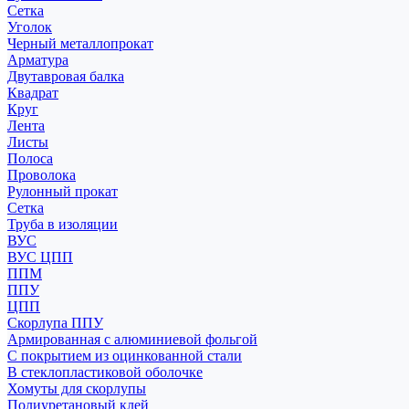
Сетка
Уголок
Черный металлопрокат
Арматура
Двутавровая балка
Квадрат
Круг
Лента
Листы
Полоса
Проволока
Рулонный прокат
Сетка
Труба в изоляции
ВУС
ВУС ЦПП
ППМ
ППУ
ЦПП
Скорлупа ППУ
Армированная с алюминиевой фольгой
С покрытием из оцинкованной стали
В стеклопластиковой оболочке
Хомуты для скорлупы
Полиуретановый клей