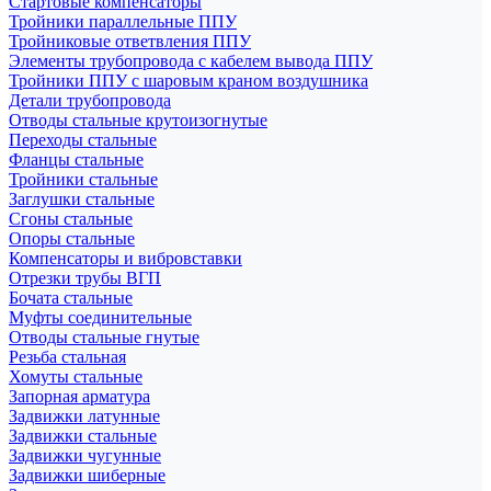
Стартовые компенсаторы
Тройники параллельные ППУ
Тройниковые ответвления ППУ
Элементы трубопровода с кабелем вывода ППУ
Тройники ППУ с шаровым краном воздушника
Детали трубопровода
Отводы стальные крутоизогнутые
Переходы стальные
Фланцы стальные
Тройники стальные
Заглушки стальные
Сгоны стальные
Опоры стальные
Компенсаторы и вибровставки
Отрезки трубы ВГП
Бочата стальные
Муфты соединительные
Отводы стальные гнутые
Резьба стальная
Хомуты стальные
Запорная арматура
Задвижки латунные
Задвижки стальные
Задвижки чугунные
Задвижки шиберные