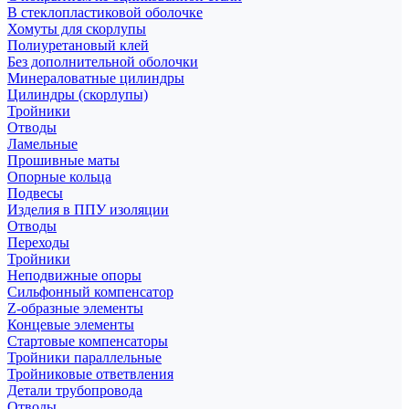
В стеклопластиковой оболочке
Хомуты для скорлупы
Полиуретановый клей
Без дополнительной оболочки
Минераловатные цилиндры
Цилиндры (скорлупы)
Тройники
Отводы
Ламельные
Прошивные маты
Опорные кольца
Подвесы
Изделия в ППУ изоляции
Отводы
Переходы
Тройники
Неподвижные опоры
Cильфонный компенсатор
Z-образные элементы
Концевые элементы
Стартовые компенсаторы
Тройники параллельные
Тройниковые ответвления
Детали трубопровода
Отводы