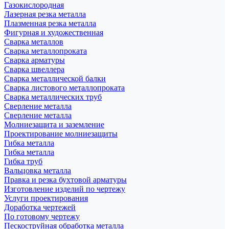
Газокислородная
Лазерная резка металла
Плазменная резка металла
Фигурная и художественная
Сварка металлов
Сварка металлопроката
Сварка арматуры
Сварка швеллера
Сварка металлической балки
Сварка листового металлопроката
Сварка металлических труб
Сверление металла
Сверление металла
Молниезащита и заземление
Проектирование молниезащиты
Гибка металла
Гибка металла
Гибка труб
Вальцовка металла
Правка и резка бухтовой арматуры
Изготовление изделий по чертежу
Услуги проектирования
Доработка чертежей
По готовому чертежу
Пескоструйная обработка металла