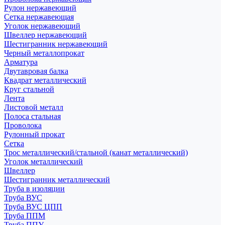
Рулон нержавеющий
Сетка нержавеющая
Уголок нержавеющий
Швеллер нержавеющий
Шестигранник нержавеющий
Черный металлопрокат
Арматура
Двутавровая балка
Квадрат металлический
Круг стальной
Лента
Листовой металл
Полоса стальная
Проволока
Рулонный прокат
Сетка
Трос металлический/стальной (канат металлический)
Уголок металлический
Швеллер
Шестигранник металлический
Труба в изоляции
Труба ВУС
Труба ВУС ЦПП
Труба ППМ
Труба ППУ