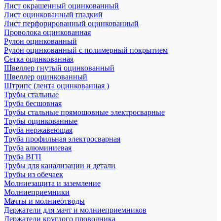
Лист окрашенный оцинкованный
Лист оцинкованный гладкий
Лист перфорированный оцинкованный
Проволока оцинкованная
Рулон оцинкованный
Рулон оцинкованный с полимерный покрытием
Сетка оцинкованная
Швеллер гнутый оцинкованный
Швеллер оцинкованный
Штрипс (лента оцинкованная )
Трубы стальные
Труба бесшовная
Трубы стальные прямошовные электросварные
Трубы оцинкованные
Труба нержавеющая
Труба профильная электросварная
Труба алюминиевая
Труба ВГП
Трубы для канализации и детали
Трубы из обечаек
Молниезащита и заземление
Молниеприемники
Мачты и молниеотводы
Держатели для мачт и молниеприемников
Держатели круглого проводника