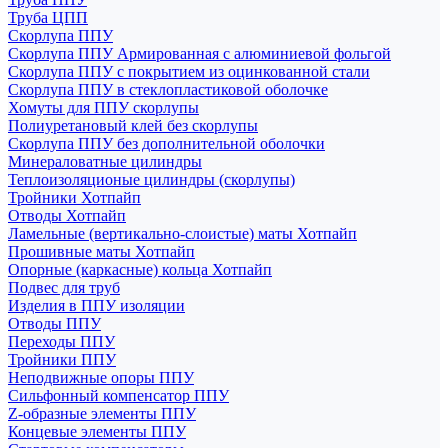
Труба ЦПП
Скорлупа ППУ
Скорлупа ППУ Армированная с алюминиевой фольгой
Скорлупа ППУ с покрытием из оцинкованной стали
Скорлупа ППУ в стеклопластиковой оболочке
Хомуты для ППУ скорлупы
Полиуретановый клей без скорлупы
Скорлупа ППУ без дополнительной оболочки
Минераловатные цилиндры
Теплоизоляционые цилиндры (скорлупы)
Тройники Хотпайп
Отводы Хотпайп
Ламельные (вертикально-слоистые) маты Хотпайп
Прошивные маты Хотпайп
Опорные (каркасные) кольца Хотпайп
Подвес для труб
Изделия в ППУ изоляции
Отводы ППУ
Переходы ППУ
Тройники ППУ
Неподвижные опоры ППУ
Cильфонный компенсатор ППУ
Z-образные элементы ППУ
Концевые элементы ППУ