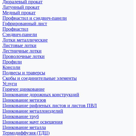
Дюралевый прокат
Латунный прокат
Медный прокат
Профнастил и сэндвич-панели
Гофрированный лист
Профнастил
Сэндвич-панели
Лотки металлические
Листовые лотки
Лестничные лотки
Проволочные лотки
Профили
Консоли
Подвесы и траверсы
Скобы и соединительные элементы
Услуги
Горячее цинкование
Цинкование дорожных конструкций
Цинкование метизов
Цинкование рифленых листов и листов ПВЛ
Цинкование металлоизделий
Цинкование труб
Цинкование мачт освещения
Цинкование металла
Термодиффузия (ТДЦ)