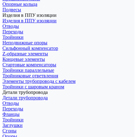
Опорные кольца
Подвесы
Изделия в ППУ изоляции
Изделия в ППУ изоляции
Отводы
Переходы
Тройники
Неподвижные опоры
Cильфонный компенсатор
Z-образные элементы
Концевые элементы
Стартовые компенсаторы
Тройники параллельные
Тройниковые ответвления
Элементы трубопровода с кабелем
Тройники с шаровым краном
Детали трубопровода
Детали трубопровода
Отводы
Переходы
Фланцы
Тройники
Заглушки
Сгоны
Опоры