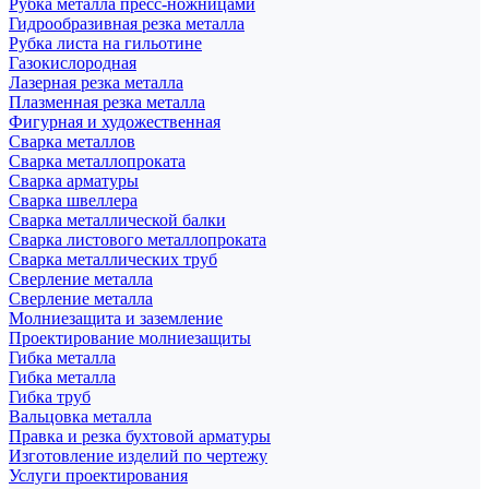
Рубка металла пресс-ножницами
Гидрообразивная резка металла
Рубка листа на гильотине
Газокислородная
Лазерная резка металла
Плазменная резка металла
Фигурная и художественная
Сварка металлов
Сварка металлопроката
Сварка арматуры
Сварка швеллера
Сварка металлической балки
Сварка листового металлопроката
Сварка металлических труб
Сверление металла
Сверление металла
Молниезащита и заземление
Проектирование молниезащиты
Гибка металла
Гибка металла
Гибка труб
Вальцовка металла
Правка и резка бухтовой арматуры
Изготовление изделий по чертежу
Услуги проектирования