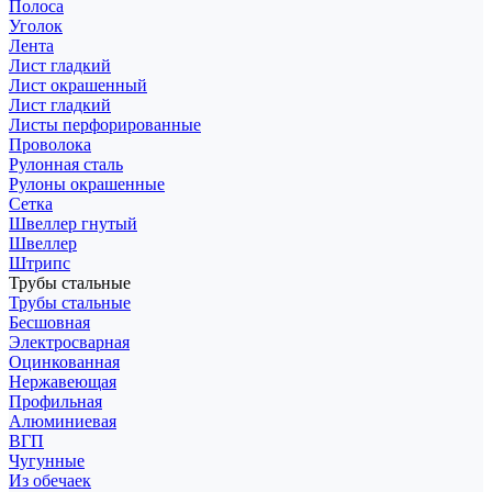
Полоса
Уголок
Лента
Лист гладкий
Лист окрашенный
Лист гладкий
Листы перфорированные
Проволока
Рулонная сталь
Рулоны окрашенные
Сетка
Швеллер гнутый
Швеллер
Штрипс
Трубы стальные
Трубы стальные
Бесшовная
Электросварная
Оцинкованная
Нержавеющая
Профильная
Алюминиевая
ВГП
Чугунные
Из обечаек