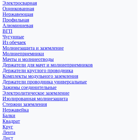
Электросварная
Оцинкованная
Нержавеющая
Профильная
Алюминиевая
ВГП
Чугунные
Из обечаек
Молниезащита и заземление
Молниеприемники
Мачты и молниеотводы
Держатели для мачт и молниеприемников
Держатели круглого проводника
Комплекты модульного заземления
Держатели проводника универсальные
Зажимы соединительные
Электролитическое заземление
Изолированная молниезащита
Стержни заземления
Нержавейка
Балки
Квадрат
Круг
Лента
Лист