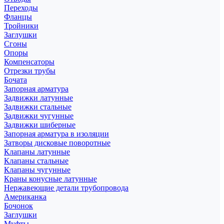
Переходы
Фланцы
Тройники
Заглушки
Сгоны
Опоры
Компенсаторы
Отрезки трубы
Бочата
Запорная арматура
Задвижки латунные
Задвижки стальные
Задвижки чугунные
Задвижки шиберные
Запорная арматура в изоляции
Затворы дисковые поворотные
Клапаны латунные
Клапаны стальные
Клапаны чугунные
Краны конусные латунные
Нержавеющие детали трубопровода
Американка
Бочонок
Заглушки
Муфты