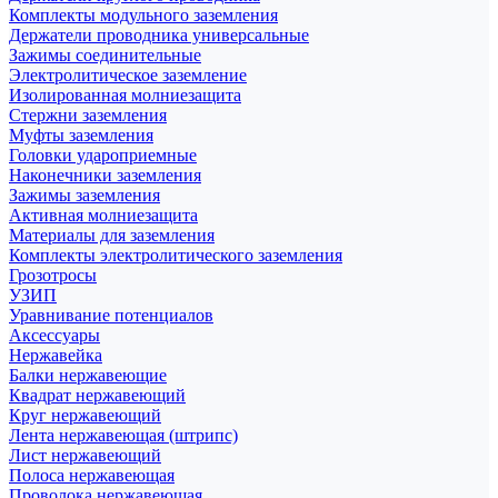
Комплекты модульного заземления
Держатели проводника универсальные
Зажимы соединительные
Электролитическое заземление
Изолированная молниезащита
Стержни заземления
Муфты заземления
Головки удароприемные
Наконечники заземления
Зажимы заземления
Активная молниезащита
Материалы для заземления
Комплекты электролитического заземления
Грозотросы
УЗИП
Уравнивание потенциалов
Аксессуары
Нержавейка
Балки нержавеющие
Квадрат нержавеющий
Круг нержавеющий
Лента нержавеющая (штрипс)
Лист нержавеющий
Полоса нержавеющая
Проволока нержавеющая