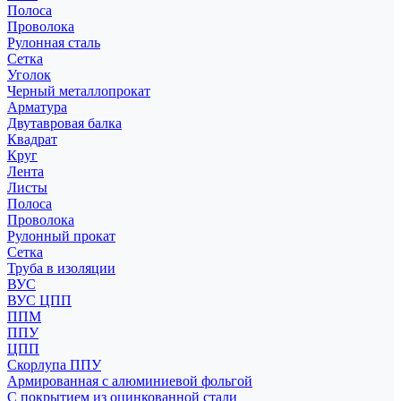
Полоса
Проволока
Рулонная сталь
Сетка
Уголок
Черный металлопрокат
Арматура
Двутавровая балка
Квадрат
Круг
Лента
Листы
Полоса
Проволока
Рулонный прокат
Сетка
Труба в изоляции
ВУС
ВУС ЦПП
ППМ
ППУ
ЦПП
Скорлупа ППУ
Армированная с алюминиевой фольгой
С покрытием из оцинкованной стали