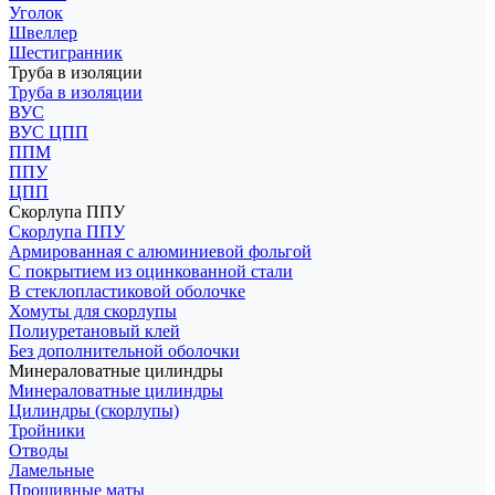
Уголок
Швеллер
Шестигранник
Труба в изоляции
Труба в изоляции
ВУС
ВУС ЦПП
ППМ
ППУ
ЦПП
Скорлупа ППУ
Скорлупа ППУ
Армированная с алюминиевой фольгой
С покрытием из оцинкованной стали
В стеклопластиковой оболочке
Хомуты для скорлупы
Полиуретановый клей
Без дополнительной оболочки
Минераловатные цилиндры
Минераловатные цилиндры
Цилиндры (скорлупы)
Тройники
Отводы
Ламельные
Прошивные маты