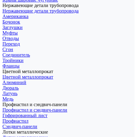
Нержавеющие детали трубопровода
Нержавеющие детали трубопровода
Американка
Бочонок
Заглушки
Муфты
Отводы
Переход
Сгон
Соединитель
Тройники
Фланцы
Цветной металлопрокат
Цветной металлопрокат
Алюминий
Дюраль
Латунь
Медь
Профнастил и сэндвич-панели
Профнастил и сэндвич-панели
Гофрированный лист
Профнастил
Сэндвич-панели
Лотки металлические