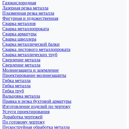
Газокислородная
Лазерная резка металла
Плазменная резка металла
Фигурная и художественная
Сварка металлов
Сварка металлопроката
Сварка арматуры
Сварка швеллера
Сварка металлической балки
Сварка листового металлопроката
Сварка металлических труб
Сверление металла
Сверление металла
Молниезащита и заземление
Проектирование молниезащиты
Гибка металла
Гибка металла
Гибка труб
Вальцовка металла
Правка и резка бухтовой арматуры
Изготовление изделий по чертежу
Услуги проектирования
Доработка чертежей
По готовому чертежу
Пескоструйная обработка металла