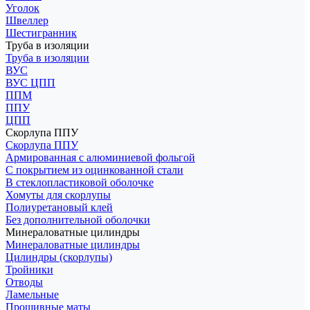
Уголок
Швеллер
Шестигранник
Труба в изоляции
Труба в изоляции
ВУС
ВУС ЦПП
ППМ
ППУ
ЦПП
Скорлупа ППУ
Скорлупа ППУ
Армированная с алюминиевой фольгой
С покрытием из оцинкованной стали
В стеклопластиковой оболочке
Хомуты для скорлупы
Полиуретановый клей
Без дополнительной оболочки
Минераловатные цилиндры
Минераловатные цилиндры
Цилиндры (скорлупы)
Тройники
Отводы
Ламельные
Прошивные маты