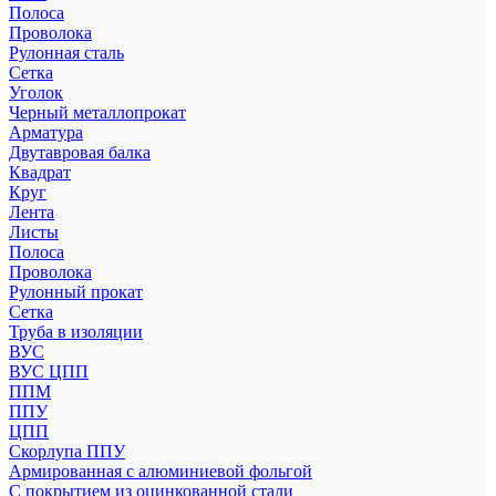
Полоса
Проволока
Рулонная сталь
Сетка
Уголок
Черный металлопрокат
Арматура
Двутавровая балка
Квадрат
Круг
Лента
Листы
Полоса
Проволока
Рулонный прокат
Сетка
Труба в изоляции
ВУС
ВУС ЦПП
ППМ
ППУ
ЦПП
Скорлупа ППУ
Армированная с алюминиевой фольгой
С покрытием из оцинкованной стали