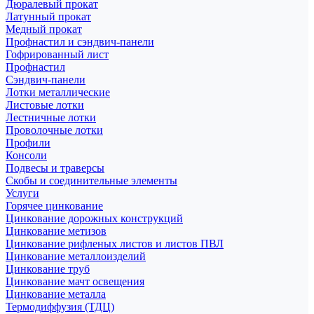
Дюралевый прокат
Латунный прокат
Медный прокат
Профнастил и сэндвич-панели
Гофрированный лист
Профнастил
Сэндвич-панели
Лотки металлические
Листовые лотки
Лестничные лотки
Проволочные лотки
Профили
Консоли
Подвесы и траверсы
Скобы и соединительные элементы
Услуги
Горячее цинкование
Цинкование дорожных конструкций
Цинкование метизов
Цинкование рифленых листов и листов ПВЛ
Цинкование металлоизделий
Цинкование труб
Цинкование мачт освещения
Цинкование металла
Термодиффузия (ТДЦ)