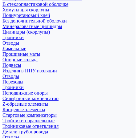
В стеклопластиковой оболочке
Хомуты для скорлупы
Полиуретановый клей
Без дополнительной оболочки
Минераловатные цилиндры
Цилиндры (скорлупы)
Тройники
Отводы
Ламельные
Прошивные маты
Опорные кольца
Подвесы
Изделия в ППУ изоляции
Отводы
Переходы
Тройники
Неподвижные опоры
Cильфонный компенсатор
Z-образные элементы
Концевые элементы
Стартовые компенсаторы
Тройники параллельные
Тройниковые ответвления
Детали трубопровода
Отводы