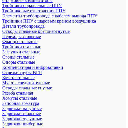
Стартовые компенсаторы
Тройники параллельные ППУ
Тройниковые ответвления ППУ
Элементы трубопровода с кабелем вывода ППУ
Тройники ППУ с шаровым краном воздушника
Детали трубопровода
Отводы стальные крутоизогнутые
Переходы стальные
Фланцы стальные
Тройники стальные
Заглушки стальные
Сгоны стальные
Опоры стальные
Компенсаторы и вибровставки
Отрезки трубы ВГП
Бочата стальные
Муфты соединительные
Отводы стальные гнутые
Резьба стальная
Хомуты стальные
Запорная арматура
Задвижки латунные
Задвижки стальные
Задвижки чугунные
Задвижки шиберные