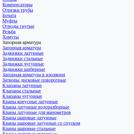
Компенсаторы
Отрезки трубы
Бочата
Муфты
Отводы гнутые
Резьба
Хомуты
Запорная арматура
Запорная арматура
Задвижки латунные
Задвижки стальные
Задвижки чугунные
Задвижки шиберные
Запорная арматура в изоляции
Затворы дисковые поворотные
Клапаны латунные
Клапаны стальные
Клапаны чугунные
Краны конусные латунные
Краны латунные водоразборные
Краны латунные для манометров
Краны шаровые латунные
Краны шаровые латунные со спуском
Краны шаровые стальные
Краны шаровые чугунные