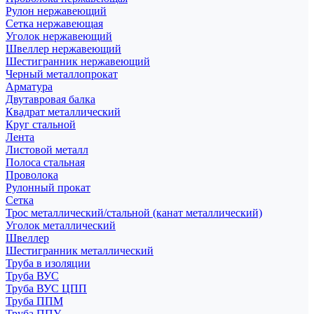
Рулон нержавеющий
Сетка нержавеющая
Уголок нержавеющий
Швеллер нержавеющий
Шестигранник нержавеющий
Черный металлопрокат
Арматура
Двутавровая балка
Квадрат металлический
Круг стальной
Лента
Листовой металл
Полоса стальная
Проволока
Рулонный прокат
Сетка
Трос металлический/стальной (канат металлический)
Уголок металлический
Швеллер
Шестигранник металлический
Труба в изоляции
Труба ВУС
Труба ВУС ЦПП
Труба ППМ
Труба ППУ