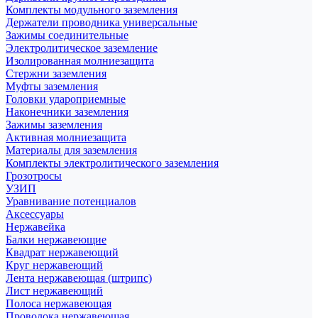
Комплекты модульного заземления
Держатели проводника универсальные
Зажимы соединительные
Электролитическое заземление
Изолированная молниезащита
Стержни заземления
Муфты заземления
Головки удароприемные
Наконечники заземления
Зажимы заземления
Активная молниезащита
Материалы для заземления
Комплекты электролитического заземления
Грозотросы
УЗИП
Уравнивание потенциалов
Аксессуары
Нержавейка
Балки нержавеющие
Квадрат нержавеющий
Круг нержавеющий
Лента нержавеющая (штрипс)
Лист нержавеющий
Полоса нержавеющая
Проволока нержавеющая