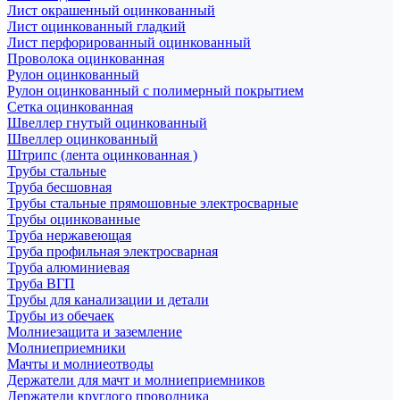
Лист окрашенный оцинкованный
Лист оцинкованный гладкий
Лист перфорированный оцинкованный
Проволока оцинкованная
Рулон оцинкованный
Рулон оцинкованный с полимерный покрытием
Сетка оцинкованная
Швеллер гнутый оцинкованный
Швеллер оцинкованный
Штрипс (лента оцинкованная )
Трубы стальные
Труба бесшовная
Трубы стальные прямошовные электросварные
Трубы оцинкованные
Труба нержавеющая
Труба профильная электросварная
Труба алюминиевая
Труба ВГП
Трубы для канализации и детали
Трубы из обечаек
Молниезащита и заземление
Молниеприемники
Мачты и молниеотводы
Держатели для мачт и молниеприемников
Держатели круглого проводника