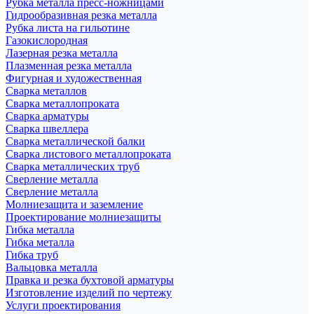
Рубка металла пресс-ножницами
Гидрообразивная резка металла
Рубка листа на гильотине
Газокислородная
Лазерная резка металла
Плазменная резка металла
Фигурная и художественная
Сварка металлов
Сварка металлопроката
Сварка арматуры
Сварка швеллера
Сварка металлической балки
Сварка листового металлопроката
Сварка металлических труб
Сверление металла
Сверление металла
Молниезащита и заземление
Проектирование молниезащиты
Гибка металла
Гибка металла
Гибка труб
Вальцовка металла
Правка и резка бухтовой арматуры
Изготовление изделий по чертежу
Услуги проектирования