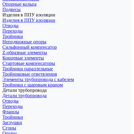
Опорные кольца
Подвесы
Изделия в ППУ изоляции
Изделия в ППУ изоляции
Отводы
Переходы
Тройники
Неподвижные опоры
Cильфонный компенсатор
Z-образные элементы
Концевые элементы
Стартовые компенсаторы
Тройники параллельные
Тройниковые ответвления
Элементы трубопровода с кабелем
Тройники с шаровым краном
Детали трубопровода
Детали трубопровода
Отводы
Переходы
Фланцы
Тройники
Заглушки
Сгоны
Опоры