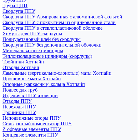
Труба ЦПП
Скорлупа ППУ
Скорлупа ППУ Армированная с алюминиевой фольгой
Скорлупа ППУ с покрытием из оцинкованной стали
Скорлупа ППУ в стеклопластиковой оболочке
Хомуты для ППУ скорлупы
Полиуретановый клей без скорлупы
Скорлупа ППУ без дополнительной оболочки
Минераловатные цилиндры
Теплоизоляционые цилиндры (скорлупы)
Тройники Хотпайп
Отводы Хотпайп
Ламельные (вертикально-слоистые) маты Хотпайп
Прошивные маты Хотпайп
Опорные (каркасные) кольца Хотпайп
Подвес для труб
Изделия в ППУ изоляции
Отводы ППУ
Переходы ППУ
Тройники ППУ
Неподвижные опоры ППУ
Cильфонный компенсатор ППУ
Z-образные элементы ППУ
Концевые элементы ППУ