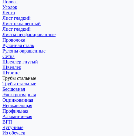
Полоса
Уголок
Лента
Лист гладкий
Лист окрашенный
Лист гладкий
Листы перфорированные
Проволока
Рулонная сталь
Рулоны окрашенные
Сетка
Швеллер гнутый
Швеллер
Штрипс
Трубы стальные
Трубы стальные
Бесшовная
Электросварная
Оцинкованная
Нержавеющая
Профильная
Алюминиевая
ВГП
Чугунные
Из обечаек