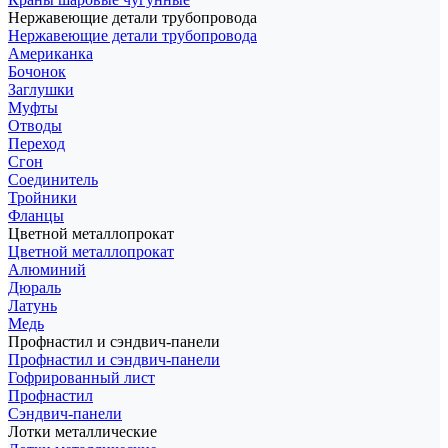
Нержавеющие детали трубопровода
Нержавеющие детали трубопровода
Американка
Бочонок
Заглушки
Муфты
Отводы
Переход
Сгон
Соединитель
Тройники
Фланцы
Цветной металлопрокат
Цветной металлопрокат
Алюминий
Дюраль
Латунь
Медь
Профнастил и сэндвич-панели
Профнастил и сэндвич-панели
Гофрированный лист
Профнастил
Сэндвич-панели
Лотки металлические