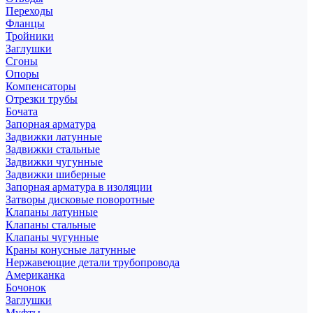
Переходы
Фланцы
Тройники
Заглушки
Сгоны
Опоры
Компенсаторы
Отрезки трубы
Бочата
Запорная арматура
Задвижки латунные
Задвижки стальные
Задвижки чугунные
Задвижки шиберные
Запорная арматура в изоляции
Затворы дисковые поворотные
Клапаны латунные
Клапаны стальные
Клапаны чугунные
Краны конусные латунные
Нержавеющие детали трубопровода
Американка
Бочонок
Заглушки
Муфты