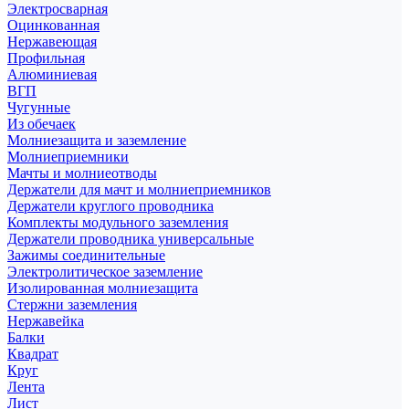
Электросварная
Оцинкованная
Нержавеющая
Профильная
Алюминиевая
ВГП
Чугунные
Из обечаек
Молниезащита и заземление
Молниеприемники
Мачты и молниеотводы
Держатели для мачт и молниеприемников
Держатели круглого проводника
Комплекты модульного заземления
Держатели проводника универсальные
Зажимы соединительные
Электролитическое заземление
Изолированная молниезащита
Стержни заземления
Нержавейка
Балки
Квадрат
Круг
Лента
Лист