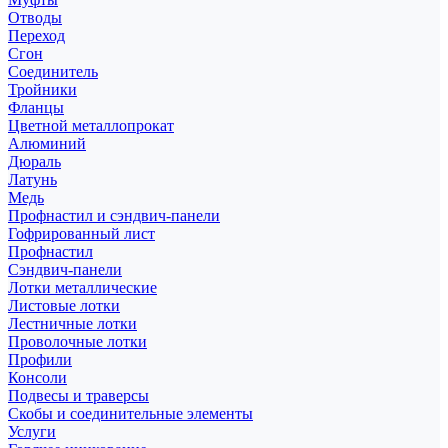
Отводы
Переход
Сгон
Соединитель
Тройники
Фланцы
Цветной металлопрокат
Алюминий
Дюраль
Латунь
Медь
Профнастил и сэндвич-панели
Гофрированный лист
Профнастил
Сэндвич-панели
Лотки металлические
Листовые лотки
Лестничные лотки
Проволочные лотки
Профили
Консоли
Подвесы и траверсы
Скобы и соединительные элементы
Услуги